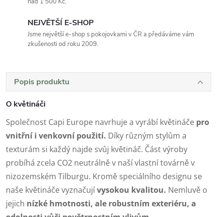
nad 1 500 Kč.
NEJVĚTŠÍ E-SHOP
Jsme největší e-shop s pokojovkami v ČR a předáváme vám
zkušenosti od roku 2009.
Popis produktu
O květináči
Společnost Capi Europe navrhuje a vyrábí květináče
pro
vnitřní i venkovní použití.
Díky různým stylům a
texturám si každý najde svůj květináč. Část výroby
probíhá zcela CO2 neutrálně v naší vlastní továrně v
nizozemském Tilburgu. Kromě speciálního designu se
naše květináče vyznačují
vysokou kvalitou.
Nemluvě o
jejich
nízké hmotnosti, ale robustním exteriéru, a
odolnosti vůči povětrnostním vlivům.