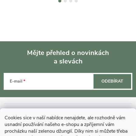
Mějte přehled o novinkách
a slevách
Z
á
E-mail
ODEBÍRAT
p
a
INFORMACE O NÁKUPU
Cookies sice v naší nabídce nenajdete, ale rozhodně vám
t
usnadní používání našeho e-shopu a zpříjemní vám
MOHLO BY VÁS ZAJÍMAT
procházku naší zelenou džunglí. Díky nim si můžete třeba