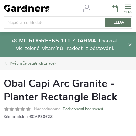
Přejít
NÁKUPNÍ
KOŠÍK
na
obsah
HLEDAT
🌿
MICROGREENS 1+1 ZDARMA.
Dvakrát
víc zeleně, vitamínů i radosti z pěstování.
Květináče ostatních značek
Obal Capi Arc Granite -
Planter Rectangle Black
Neohodnoceno
Podrobnosti hodnocení
Kód produktu:
6CAP8062Z