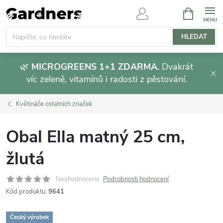
Přejít
NÁKUPNÍ
KOŠÍK
na
obsah
HLEDAT
🌿
MICROGREENS 1+1 ZDARMA.
Dvakrát
víc zeleně, vitamínů i radosti z pěstování.
Květináče ostatních značek
Obal Ella matný 25 cm,
žlutá
Neohodnoceno
Podrobnosti hodnocení
Kód produktu:
9641
Český výrobek