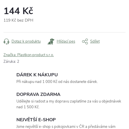
144 Kč
119 Kč bez DPH
Měrná
cena:
Dotaz k produktu
Hlídací pes
Sdílet
Značka:
Plastkon product s.r.o.
Záruka
:
2
DÁREK K NÁKUPU
Při nákupu nad 1 000 Kč od nás dostanete dárek.
DOPRAVA ZDARMA
Udělejte si radost a my dopravu zaplatíme za vás u objednávek
nad 1 500 Kč.
NEJVĚTŠÍ E-SHOP
Jsme největší e-shop s pokojovkami v ČR a předáváme vám