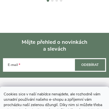
Mějte přehled o novinkách
a slevách
Z
á
E-mail
ODEBÍRAT
p
a
INFORMACE O NÁKUPU
Cookies sice v naší nabídce nenajdete, ale rozhodně vám
t
usnadní používání našeho e-shopu a zpříjemní vám
MOHLO BY VÁS ZAJÍMAT
procházku naší zelenou džunglí. Díky nim si můžete třeba