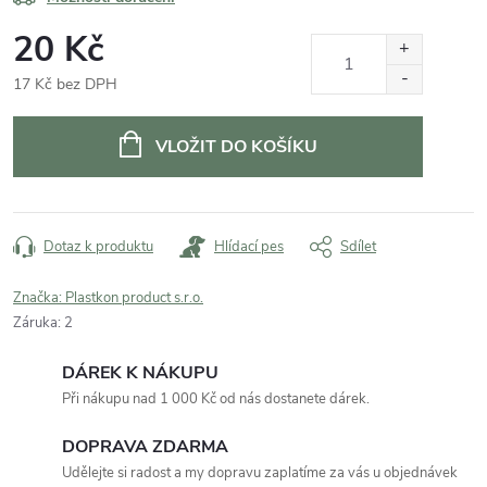
20 Kč
17 Kč bez DPH
Měrná
cena:
VLOŽIT DO KOŠÍKU
Dotaz k produktu
Hlídací pes
Sdílet
Značka:
Plastkon product s.r.o.
Záruka
:
2
DÁREK K NÁKUPU
Při nákupu nad 1 000 Kč od nás dostanete dárek.
DOPRAVA ZDARMA
Udělejte si radost a my dopravu zaplatíme za vás u objednávek