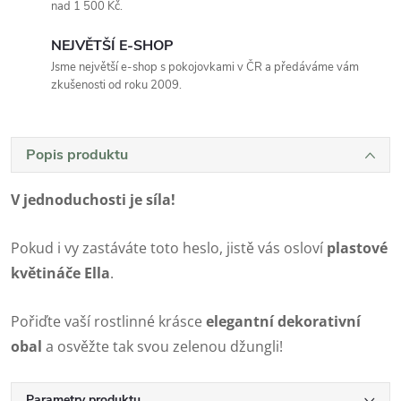
nad 1 500 Kč.
NEJVĚTŠÍ E-SHOP
Jsme největší e-shop s pokojovkami v ČR a předáváme vám
zkušenosti od roku 2009.
Popis produktu
V jednoduchosti je síla!
Pokud i vy zastáváte toto heslo, jistě vás osloví
plastové
květináče Ella
.
Pořiďte vaší rostlinné krásce
elegantní dekorativní
obal
a osvěžte tak svou zelenou džungli!
Parametry produktu