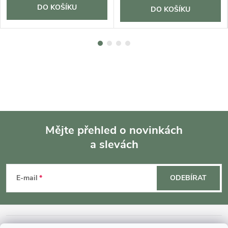
DO KOŠÍKU
DO KOŠÍKU
Mějte přehled o novinkách
a slevách
Z
á
E-mail
ODEBÍRAT
p