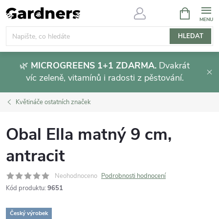
Přejít
NÁKUPNÍ
KOŠÍK
na
obsah
HLEDAT
🌿
MICROGREENS 1+1 ZDARMA.
Dvakrát
víc zeleně, vitamínů i radosti z pěstování.
Květináče ostatních značek
Obal Ella matný 9 cm,
antracit
Neohodnoceno
Podrobnosti hodnocení
Kód produktu:
9651
Český výrobek