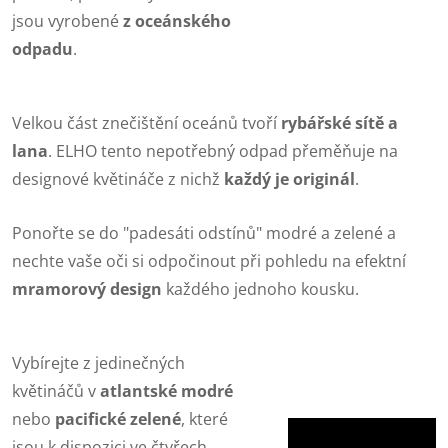
jsou vyrobené
z oceánského
odpadu
.
Velkou část znečištění oceánů tvoří
rybářské sítě a
lana
. ELHO tento nepotřebný odpad přeměňuje na
designové květináče z nichž
každý je originál
.
Ponořte se do "padesáti odstínů" modré a zelené a
nechte vaše oči si odpočinout při pohledu na efektní
mramorový design
každého jednoho kousku.
Vybírejte z jedinečných
květináčů v
atlantské modré
nebo
pacifické zelené
, které
jsou k dispozici ve čtyřech