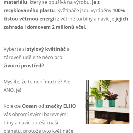
materiálu
, který se používá na výrobu,
je z
recyklovaného plastu
. Květináče jsou vyráběny
100%
čistou větrnou energií
z větrné turbíny a navíc je
jejich
zahrada i domovem 2 milionů včel.
Vyberte si
stylový květináč
a
zároveň udělejte něco pro
životní prostředí
!
Myslíte, že to není možné? Ale
ANO, je!
Kolekce
Ocean
od
značky ELHO
vás ohromí svými barevnými
tóny a navíc potěší i naši
planetu, protože tyto květináče