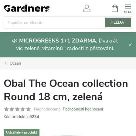
Přejít
NÁKUPNÍ
KOŠÍK
na
obsah
HLEDAT
🌿
MICROGREENS 1+1 ZDARMA.
Dvakrát
víc zeleně, vitamínů i radosti z pěstování.
Ocean
Obal The Ocean collection
Round 18 cm, zelená
Neohodnoceno
Podrobnosti hodnocení
Kód produktu:
9234
Udržitelný produkt