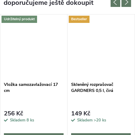
doporučujeme ještě dokoupit
Udržitelný produkt
Bestseller
DARMA
Vložka samozavlažovací 17
Skleněný rozprašovač
cm
GARDNERS 0,5 l, čirá
256 Kč
149 Kč
Skladem
8 ks
Skladem
>20 ks