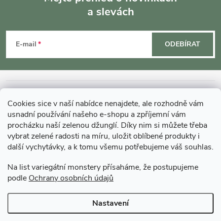
a slevách
Z
á
E-mail
ODEBÍRAT
p
a
INFORMACE O NÁKUPU
Cookies sice v naší nabídce nenajdete, ale rozhodně vám
t
usnadní používání našeho e-shopu a zpříjemní vám
MOHLO BY VÁS ZAJÍMAT
procházku naší zelenou džunglí. Díky nim si můžete třeba
vybrat zelené radosti na míru, uložit oblíbené produkty i
í
další vychytávky, a k tomu všemu potřebujeme váš souhlas.
O GARDNERS
Na list variegátní monstery přísaháme, že postupujeme
podle
Ochrany osobních údajů
Gardners Design - Projekt, realizace a údržba zahrad a interiérů
Nastavení
Copyright 2026
Gardners-eshop.cz
. Všechna práva vyhrazena.
Upravit