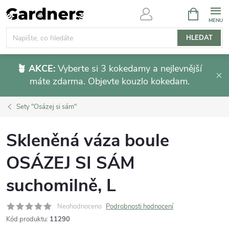
Přejít
NÁKUPNÍ
KOŠÍK
na
obsah
HLEDAT
🪴 AKCE:
Vyberte si 3 kokedamy a nejlevnější
máte zdarma. Objevte kouzlo kokedam.
Sety "Osázej si sám"
Skleněná váza boule
OSÁZEJ SI SÁM
suchomilně, L
Neohodnoceno
Podrobnosti hodnocení
Kód produktu:
11290