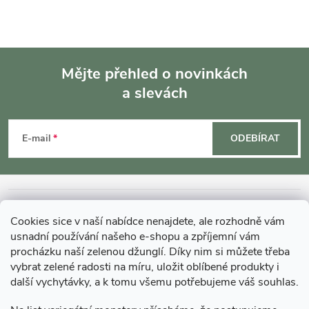
Mějte přehled o novinkách
a slevách
Z
á
E-mail
ODEBÍRAT
p
a
INFORMACE O NÁKUPU
Cookies sice v naší nabídce nenajdete, ale rozhodně vám
t
usnadní používání našeho e-shopu a zpříjemní vám
MOHLO BY VÁS ZAJÍMAT
procházku naší zelenou džunglí. Díky nim si můžete třeba
vybrat zelené radosti na míru, uložit oblíbené produkty i
í
další vychytávky, a k tomu všemu potřebujeme váš souhlas.
O GARDNERS