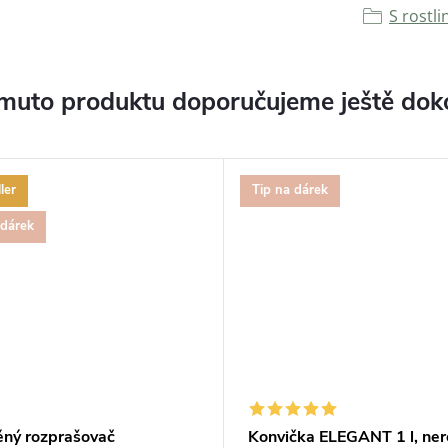
S rostl
muto produktu doporučujeme ještě dok
ler
Tip na dárek
 dárek
ěný rozprašovač
Konvička ELEGANT 1 l, ne