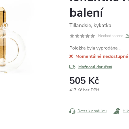
balení
Tillandsie, kykatka
Neohodnoceno
P
Položka byla vyprodána…
Momentálně nedostupné
Možnosti doručení
505 Kč
417 Kč bez DPH
Měrná
cena:
Dotaz k produktu
Hlí