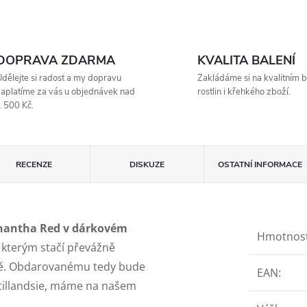
DOPRAVA ZDARMA
KVALITA BALENÍ
dělejte si radost a my dopravu
Zakládáme si na kvalitním b
aplatíme za vás u objednávek nad
rostlin i křehkého zboží.
 500 Kč.
RECENZE
DISKUZE
OSTATNÍ INFORMACE
Ionantha Red v dárkovém
Hmotnos
, kterým stačí převážně
tně. Obdarovanému tedy bude
EAN
:
 tillandsie, máme na našem