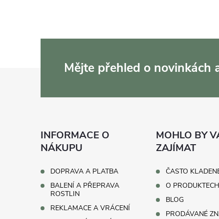
Mějte přehled o novinkách
Z
á
p
INFORMACE O
MOHLO BY V
a
NÁKUPU
ZAJÍMAT
t
DOPRAVA A PLATBA
ČASTO KLADEN
BALENÍ A PŘEPRAVA
O PRODUKTEC
í
ROSTLIN
BLOG
REKLAMACE A VRÁCENÍ
PRODÁVANÉ ZN