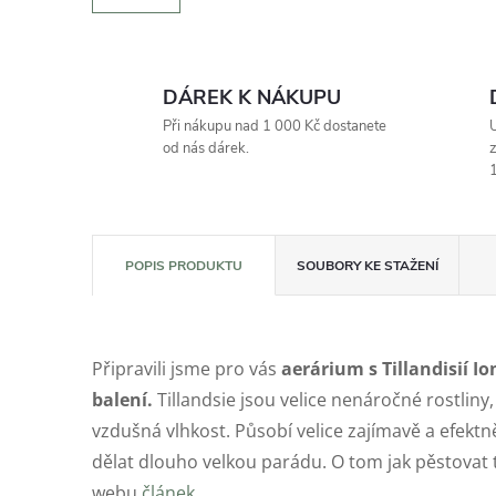
DÁREK K NÁKUPU
Při nákupu nad 1 000 Kč dostanete
U
od nás dárek.
z
1
POPIS PRODUKTU
SOUBORY KE STAŽENÍ
Připravili jsme pro vás
aerárium
s Tillandisií 
balení.
Tillandsie jsou velice nenáročné rostliny
vzdušná vlhkost. Působí velice zajímavě a efek
dělat dlouho velkou parádu. O tom jak pěstovat
webu
článek.