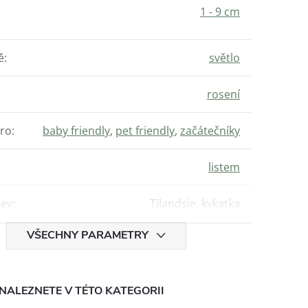
1 - 9 cm
ě
:
světlo
rosení
ro
:
baby friendly
,
pet friendly
,
začátečníky
listem
zev
:
Tilandsie, kykatka
VŠECHNY PARAMETRY
NALEZNETE V TÉTO KATEGORII