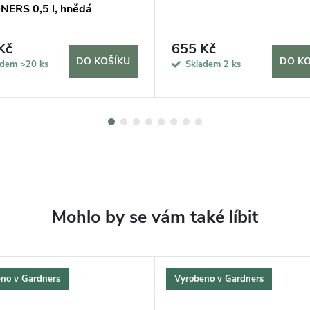
ERS 0,5 l, hnědá
Kč
655 Kč
DO KOŠÍKU
DO KO
adem
>20 ks
Skladem
2 ks
no v Gardners
Vyrobeno v Gardners