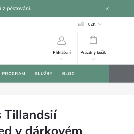
i z pěstování.
CZK
NÁKUPNÍ
KOŠÍK
Prázdný košík
Přihlášení
Í PROGRAM
SLUŽBY
BLOG
 Tillandsií
red v dárkovém