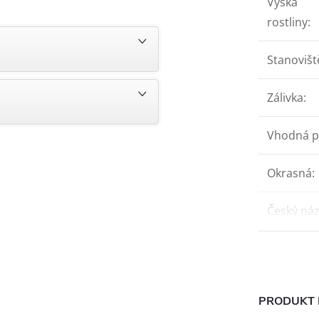
Výška
rostliny
:
Stanovišt
Zálivka
:
Vhodná p
Okrasná
:
Český ná
PRODUKT 