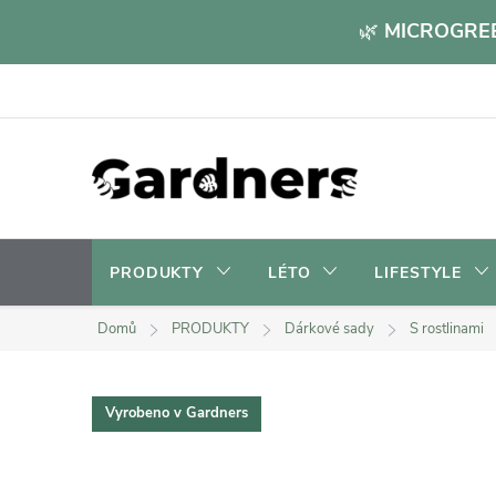
Přejít
🌿
MICROGREE
na
obsah
PRODUKTY
LÉTO
LIFESTYLE
Domů
PRODUKTY
Dárkové sady
S rostlinami
Vyrobeno v Gardners