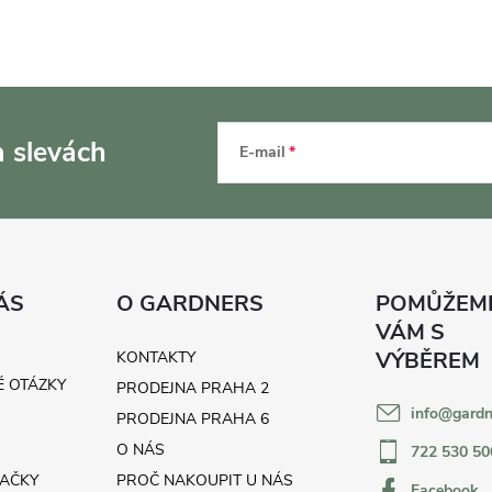
a slevách
E-mail
ÁS
O GARDNERS
KONTAKTY
É OTÁZKY
PRODEJNA PRAHA 2
info
@
gardn
H
PRODEJNA PRAHA 6
O NÁS
722 530 50
AČKY
PROČ NAKOUPIT U NÁS
Facebook