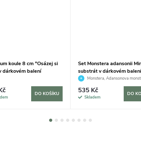
um koule 8 cm "Osázej si
Set Monstera adansonii Min
v dárkovém balení
substrát v dárkovém balen
Monstera, Adansonova monst
Švýcarský sýr
Kč
535 Kč
DO KOŠÍKU
DO KO
adem
Skladem