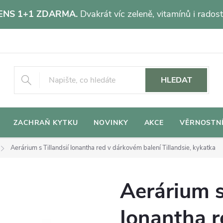
NS 1+1 ZDARMA.
Dvakrát víc zeleně, vitamínů i radost
HLEDAT
ZACHRAŇ KYTKU
NOVINKY
AKCE
VĚRNOSTN
Aerárium s Tillandsií Ionantha red v dárkovém balení
Tillandsie, kykatka
Aerárium s
Ionantha 