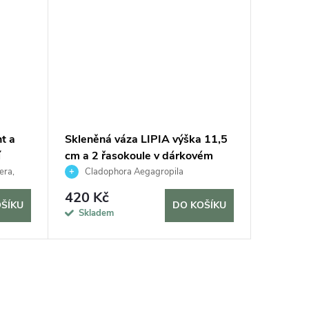
t a
Skleněná váza LIPIA výška 11,5
Set mas
í
cm a 2 řasokoule v dárkovém
Sarracen
balení
dárkové
era,
Cladophora Aegagropila
Mucho
420 Kč
840 K
ŠÍKU
DO KOŠÍKU
Skladem
Sklad