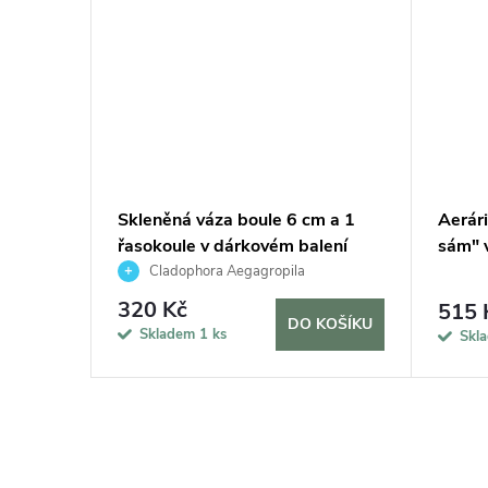
řevěném
Skleněná váza boule 6 cm a 1
Aerári
koule v
řasokoule v dárkovém balení
sám" 
Cladophora Aegagropila
320 Kč
515 
KOŠÍKU
DO KOŠÍKU
Skladem
1 ks
Skl