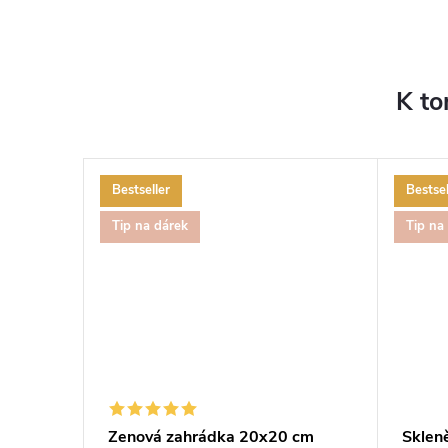
K to
Bestseller
Bestsel
Tip na dárek
Tip na
í
Zenová zahrádka 20x20 cm
Sklen