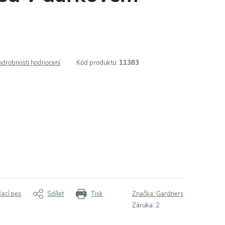
odrobnosti hodnocení
Kód produktu:
11383
dací pes
Sdílet
Tisk
Značka:
Gardners
Záruka
:
2