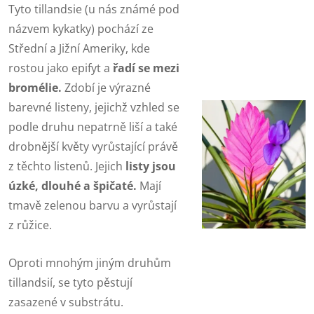
Tyto tillandsie (u nás známé pod
názvem kykatky) pochází ze
Střední a Jižní Ameriky, kde
rostou jako epifyt a
řadí se mezi
bromélie.
Zdobí je výrazné
barevné listeny, jejichž vzhled se
podle druhu nepatrně liší a také
drobnější květy vyrůstající právě
z těchto listenů. Jejich
listy jsou
úzké, dlouhé a špičaté.
Mají
tmavě zelenou barvu a vyrůstají
z růžice.
Oproti mnohým jiným druhům
tillandsií, se tyto pěstují
zasazené v substrátu.