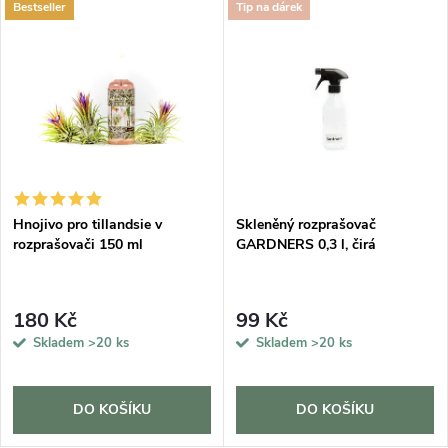
Bestseller
Tip na dárek
Hnojivo pro tillandsie v
Skleněný rozprašovač
rozprašovači 150 ml
GARDNERS 0,3 l, čirá
180 Kč
99 Kč
Skladem
>20 ks
Skladem
>20 ks
DO KOŠÍKU
DO KOŠÍKU