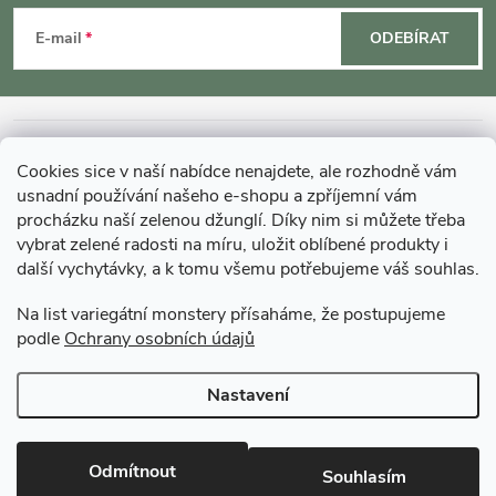
á
E-mail
ODEBÍRAT
p
a
INFORMACE O NÁKUPU
Cookies sice v naší nabídce nenajdete, ale rozhodně vám
t
usnadní používání našeho e-shopu a zpříjemní vám
MOHLO BY VÁS ZAJÍMAT
procházku naší zelenou džunglí. Díky nim si můžete třeba
í
vybrat zelené radosti na míru, uložit oblíbené produkty i
další vychytávky, a k tomu všemu potřebujeme váš souhlas.
O GARDNERS
Na list variegátní monstery přísaháme, že postupujeme
podle
Ochrany osobních údajů
Gardners Design - Projekt, realizace a údržba zahrad a interiérů
Nastavení
Copyright 2026
Gardners-eshop.cz
. Všechna práva vyhrazena.
Upravit
nastavení cookies
Odmítnout
Souhlasím
Vytvořil Shoptet Premium