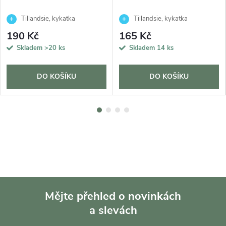
Tillandsie, kykatka
Tillandsie, kykatka
190 Kč
165 Kč
Skladem
>20 ks
Skladem
14 ks
DO KOŠÍKU
DO KOŠÍKU
Mějte přehled o novinkách
a slevách
Z