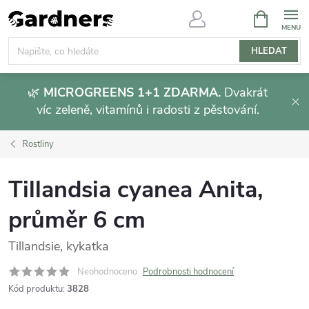
Přejít
NÁKUPNÍ
KOŠÍK
na
obsah
HLEDAT
🌿
MICROGREENS 1+1 ZDARMA.
Dvakrát
víc zeleně, vitamínů i radosti z pěstování.
Rostliny
Tillandsia cyanea Anita,
průměr 6 cm
Tillandsie, kykatka
Neohodnoceno
Podrobnosti hodnocení
Kód produktu:
3828