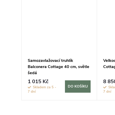
io
Samozavlažovací truhlík
Velkoo
 hnědá
Balconera Cottage 40 cm, světle
Cotta
šedá
1 015 Kč
8 85
KOŠÍKU
DO KOŠÍKU
Skladem za 5 -
Skla
7 dní
7 dní