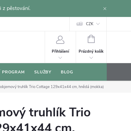
i z pěstování.
CZK
NÁKUPNÍ
KOŠÍK
Prázdný košík
Přihlášení
Í PROGRAM
SLUŽBY
BLOG
objemový truhlík Trio Cottage 129x41x44 cm, hnědá (mokka)
ový truhlík Trio
29x41x44 cm,