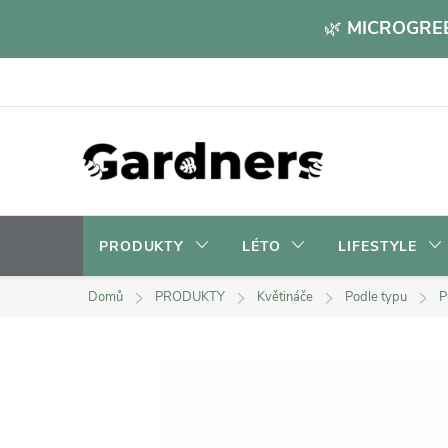
Přejít
🌿
MICROGREE
na
obsah
PRODUKTY
LÉTO
LIFESTYLE
Domů
PRODUKTY
Květináče
Podle typu
P