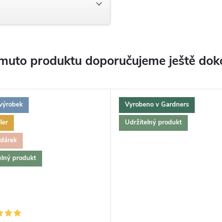
muto produktu doporučujeme ještě dok
výrobek
Vyrobeno v Gardners
ler
Udržitelný produkt
 dárek
elný produkt