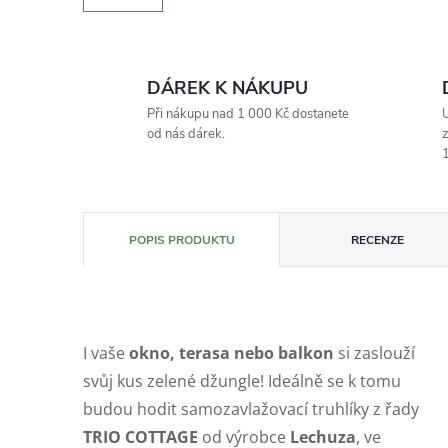
DÁREK K NÁKUPU
Při nákupu nad 1 000 Kč dostanete
U
od nás dárek.
z
1
POPIS PRODUKTU
RECENZE
I vaše
okno, terasa nebo balkon
si zaslouží
svůj kus zelené džungle! Ideálně se k tomu
budou hodit samozavlažovací truhlíky z řady
TRIO COTTAGE
od výrobce
Lechuza
, ve