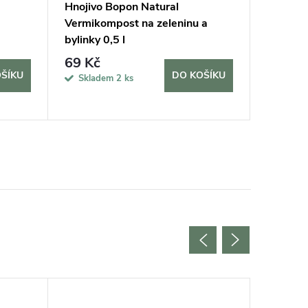
Hnojivo Bopon Natural
Rukavic
Vermikompost na zeleninu a
vel. 7/S
bylinky 0,5 l
69 Kč
170 K
ŠÍKU
DO KOŠÍKU
Skladem
2 ks
Sklad