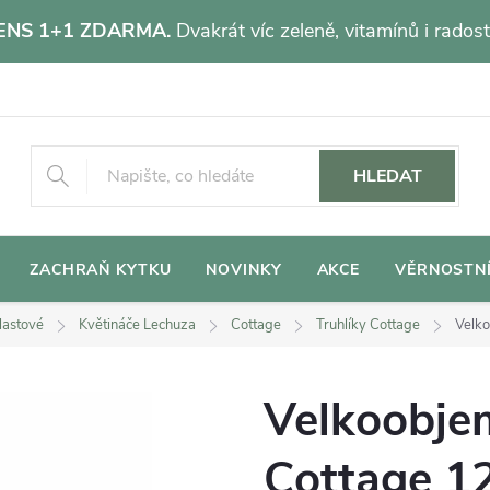
NS 1+1 ZDARMA.
Dvakrát víc zeleně, vitamínů i radost
HLEDAT
ZACHRAŇ KYTKU
NOVINKY
AKCE
VĚRNOSTN
lastové
Květináče Lechuza
Cottage
Truhlíky Cottage
Velko
Velkoobjem
Cottage 1