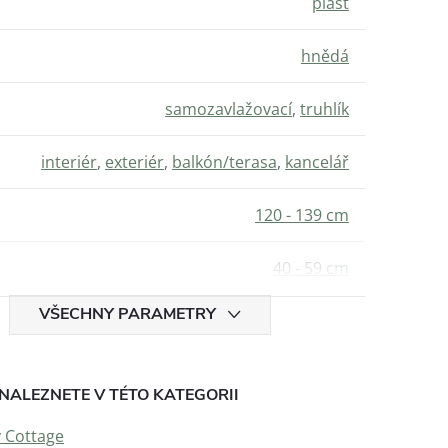
plast
hnědá
samozavlažovací
,
truhlík
interiér
,
exteriér
,
balkón/terasa
,
kancelář
120 - 139 cm
40 - 59 cm
VŠECHNY PARAMETRY
NALEZNETE V TÉTO KATEGORII
y Cottage