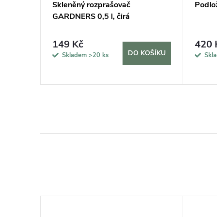
tuj si
Skleněný rozprašovač
Podlo
GARDNERS 0,5 l, čirá
149 Kč
420 
KOŠÍKU
DO KOŠÍKU
Skladem
>20 ks
Skl