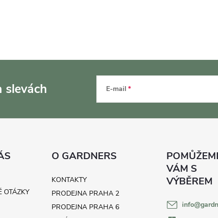
a slevách
E-mail
ÁS
O GARDNERS
KONTAKTY
É OTÁZKY
PRODEJNA PRAHA 2
info
@
gardn
H
PRODEJNA PRAHA 6