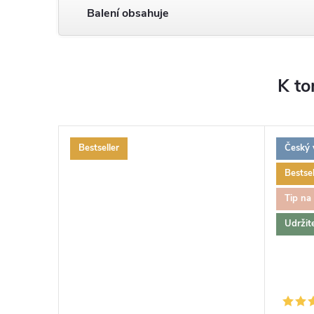
Balení obsahuje
K to
Bestseller
Český 
Bestsel
Tip na
Udržit