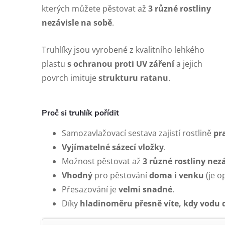
kterých můžete pěstovat až
3 různé rostliny
nezávisle na sobě
.
Truhlíky jsou vyrobené z kvalitního lehkého
plastu
s ochranou proti UV záření
a jejich
povrch imituje
strukturu ratanu
.
Proč si truhlík pořídit
Samozavlažovací sestava zajistí rostlině
pr
Vyjímatelné sázecí vložky
.
Možnost pěstovat až
3 různé rostliny nez
Vhodný
pro pěstování
doma i venku
(je o
Přesazování je
velmi snadné
.
Díky
hladinoměru přesně víte, kdy vodu 