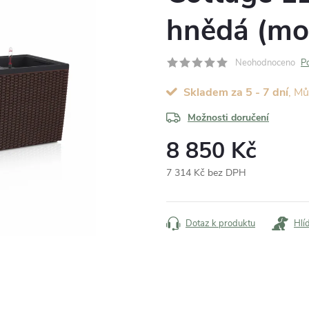
hnědá (mo
Neohodnoceno
P
Skladem za 5 - 7 dní
Možnosti doručení
8 850 Kč
7 314 Kč bez DPH
Měrná
cena:
Dotaz k produktu
Hlí