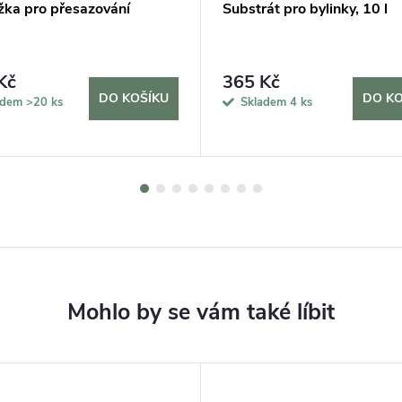
žka pro přesazování
Substrát pro bylinky, 10 l
Kč
365 Kč
DO KOŠÍKU
DO KO
adem
>20 ks
Skladem
4 ks