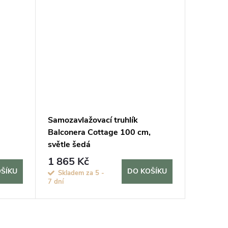
Samozavlažovací truhlík
Samozav
Balconera Cottage 100 cm,
Balcone
světle šedá
antraci
1 865 Kč
1 865
ŠÍKU
DO KOŠÍKU
Skladem za 5 -
Sklade
7 dní
7 dní