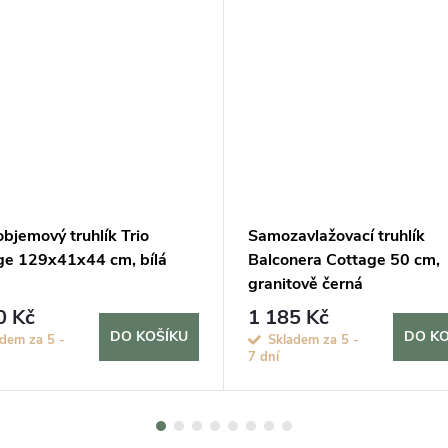
bjemový truhlík Trio
Samozavlažovací truhlík
ge 129x41x44 cm, bílá
Balconera Cottage 50 cm,
granitově černá
0 Kč
1 185 Kč
DO KOŠÍKU
DO KO
dem za 5 -
Skladem za 5 -
7 dní