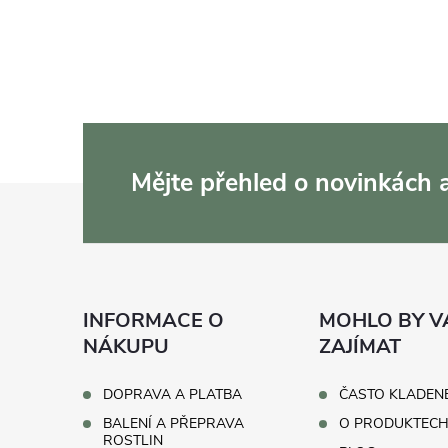
Mějte přehled o novinkách
Z
á
p
INFORMACE O
MOHLO BY V
a
NÁKUPU
ZAJÍMAT
t
DOPRAVA A PLATBA
ČASTO KLADEN
BALENÍ A PŘEPRAVA
O PRODUKTEC
ROSTLIN