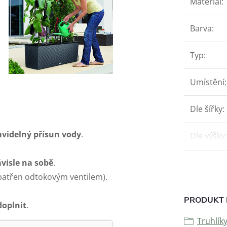
Materiál
:
Barva
:
Typ
:
Umístění
:
Dle šířky
:
avidelný přísun vody
.
Dle výšky
:
ávisle na sobě
.
patřen odtokovým ventilem).
PRODUKT 
doplni
t
.
Truhlík