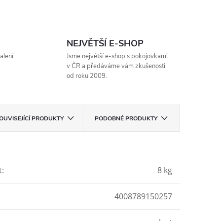
NEJVĚTŠÍ E-SHOP
alení
Jsme největší e-shop s pokojovkami
v ČR a předáváme vám zkušenosti
od roku 2009.
OUVISEJÍCÍ PRODUKTY
PODOBNÉ PRODUKTY
t
:
8 kg
4008789150257