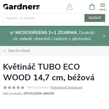
Přejít
NÁKUPNÍ
KOŠÍK
na
obsah
HLEDAT
🌿
MICROGREENS 1+1 ZDARMA.
Dvakrát
víc zeleně, vitamínů i radosti z pěstování.
Tubo Eco Wood
Květináč TUBO ECO
WOOD 14,7 cm, béžová
Neohodnoceno
Podrobnosti hodnocení
Kód produktu:
DPOS150W-4665W