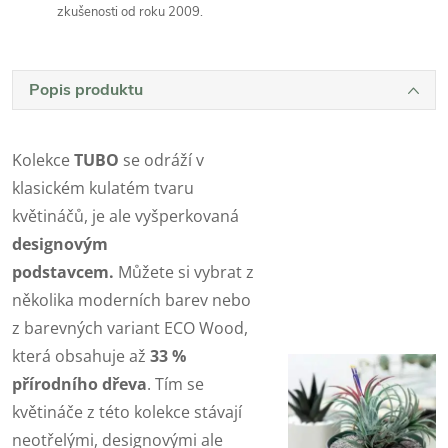
zkušenosti od roku 2009.
Popis produktu
Kolekce
TUBO
se odráží v
klasickém kulatém tvaru
květináčů, je ale vyšperkovaná
designovým
podstavcem.
Můžete si vybrat z
několika moderních barev nebo
z barevných variant ECO Wood,
která obsahuje až
33 %
přírodního dřeva
. Tím se
květináče z této kolekce stávají
neotřelými, designovými ale