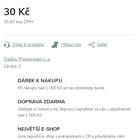
30 Kč
25 Kč bez DPH
Měrná
cena:
Dotaz k produktu
Hlídací pes
Sdílet
Značka:
Prosperplast s.r.o.
Záruka
:
2
DÁREK K NÁKUPU
Při nákupu nad 1 000 Kč od nás dostanete dárek.
DOPRAVA ZDARMA
Udělejte si radost a my dopravu zaplatíme za vás u objednávek
nad 1 500 Kč.
NEJVĚTŠÍ E-SHOP
Jsme největší e-shop s pokojovkami v ČR a předáváme vám