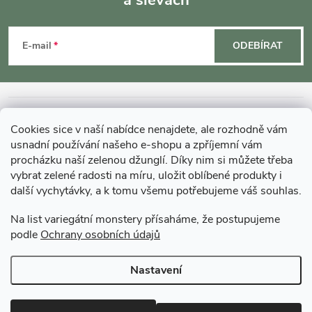
a slevách
Z
á
E-mail
ODEBÍRAT
p
a
INFORMACE O NÁKUPU
Cookies sice v naší nabídce nenajdete, ale rozhodně vám
t
usnadní používání našeho e-shopu a zpříjemní vám
MOHLO BY VÁS ZAJÍMAT
procházku naší zelenou džunglí. Díky nim si můžete třeba
í
vybrat zelené radosti na míru, uložit oblíbené produkty i
další vychytávky, a k tomu všemu potřebujeme váš souhlas.
O GARDNERS
Na list variegátní monstery přísaháme, že postupujeme
podle
Ochrany osobních údajů
Gardners Design - Projekt, realizace a údržba zahrad a interiérů
Nastavení
Copyright 2026
Gardners-eshop.cz
. Všechna práva vyhrazena.
Upravit
nastavení cookies