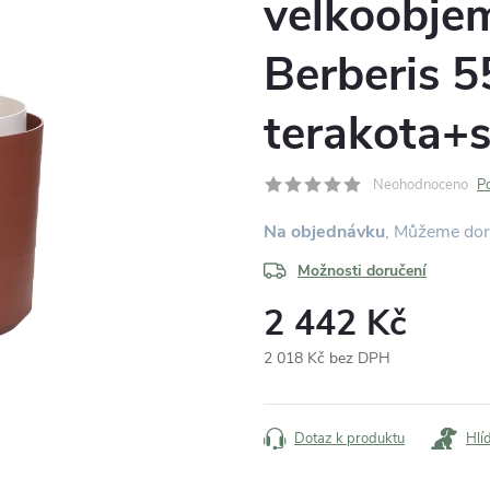
velkoobje
Berberis 5
terakota+s
Neohodnoceno
P
Na objednávku
Možnosti doručení
2 442 Kč
2 018 Kč bez DPH
Měrná
cena:
Dotaz k produktu
Hlí