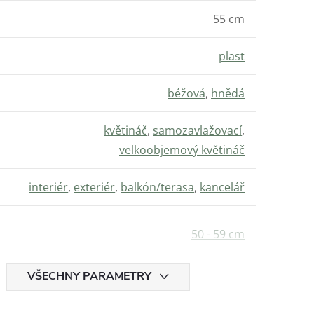
55 cm
plast
béžová
,
hnědá
květináč
,
samozavlažovací
,
velkoobjemový květináč
interiér
,
exteriér
,
balkón/terasa
,
kancelář
50 - 59 cm
VŠECHNY PARAMETRY