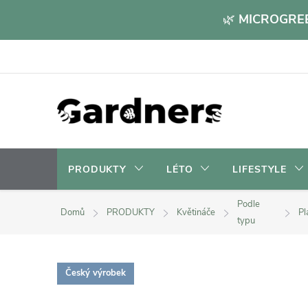
Přejít
🌿
MICROGREE
na
obsah
PRODUKTY
LÉTO
LIFESTYLE
Podle
Domů
PRODUKTY
Květináče
Pl
typu
Český výrobek