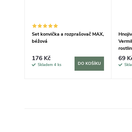
Set konvička a rozprašovač MAX,
Hnoji
béžová
Vermi
rostlin
176 Kč
69 K
KOŠÍKU
DO KOŠÍKU
Skladem
4 ks
Skl