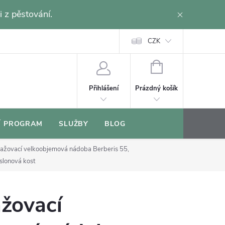
i z pěstování.
CZK
NÁKUPNÍ
KOŠÍK
Prázdný košík
Přihlášení
Í PROGRAM
SLUŽBY
BLOG
ažovací velkoobjemová nádoba Berberis 55,
slonová kost
žovací