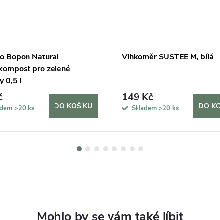
vo Bopon Natural
Vlhkoměr SUSTEE M, bílá
kompost pro zelené
y 0,5 l
č
149 Kč
DO KOŠÍKU
DO KO
adem
>20 ks
Skladem
>20 ks