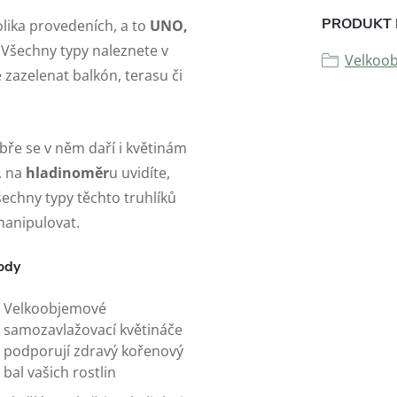
PRODUKT 
olika provedeních, a to
UNO,
. Všechny typy naleznete v
Velkoob
 zazelenat balkón, terasu či
obře se v něm daří i květinám
, na
hladinoměr
u uvidíte,
 Všechny typy těchto truhlíků
 manipulovat.
ody
Velkoobjemové
samozavlažovací květináče
podporují zdravý kořenový
bal vašich rostlin