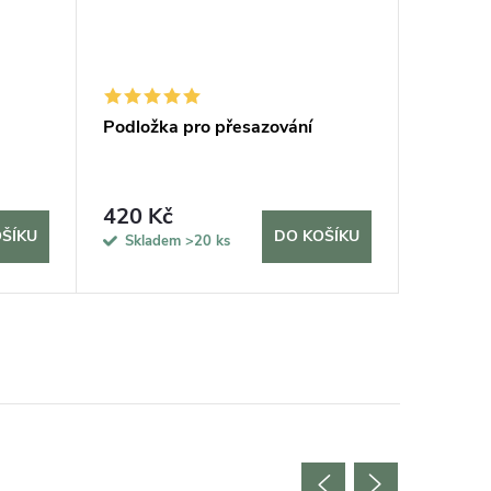
Podložka pro přesazování
Keramzi
420 Kč
43 Kč
ŠÍKU
DO KOŠÍKU
Skladem
>20 ks
Sklad