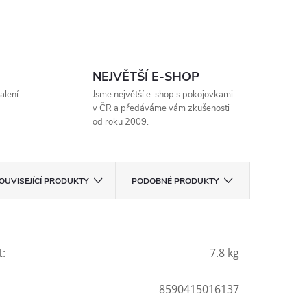
NEJVĚTŠÍ E-SHOP
alení
Jsme největší e-shop s pokojovkami
v ČR a předáváme vám zkušenosti
od roku 2009.
OUVISEJÍCÍ PRODUKTY
PODOBNÉ PRODUKTY
t
:
7.8 kg
8590415016137