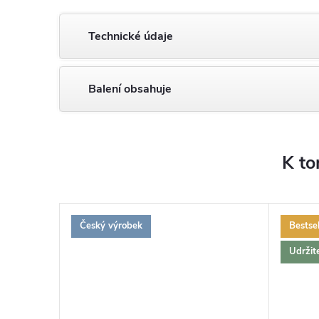
Technické údaje
Balení obsahuje
K to
Český výrobek
Bestsel
ZDARMA
ZDARMA
Udržit