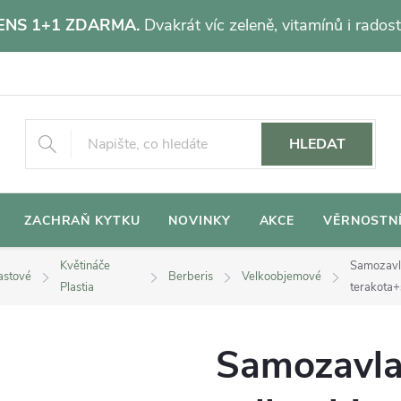
NS 1+1 ZDARMA.
Dvakrát víc zeleně, vitamínů i radost
HLEDAT
ZACHRAŇ KYTKU
NOVINKY
AKCE
VĚRNOSTN
Květináče
Samozavl
astové
Berberis
Velkoobjemové
Plastia
terakota+
Samozavla