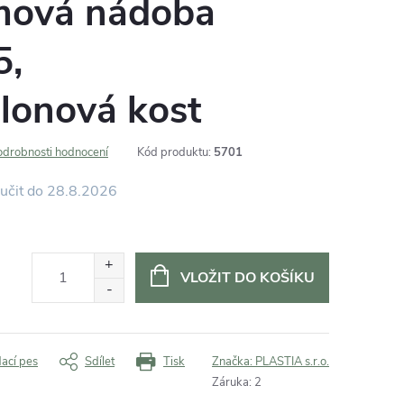
mová nádoba
5,
lonová kost
odrobnosti hodnocení
Kód produktu:
5701
28.8.2026
VLOŽIT DO KOŠÍKU
dací pes
Sdílet
Tisk
Značka:
PLASTIA s.r.o.
Záruka
:
2