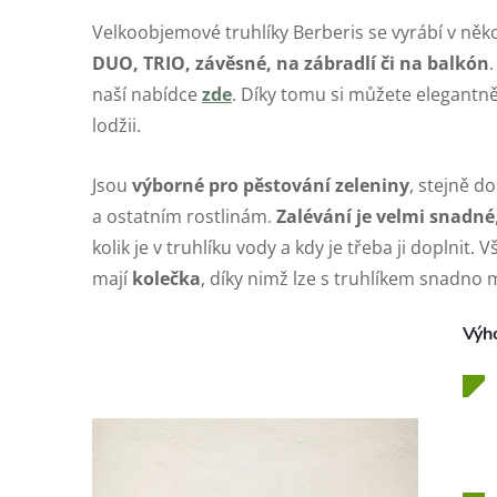
Velkoobjemové truhlíky Berberis se vyrábí v něk
DUO, TRIO, závěsné, na zábradlí či na balkón
naší nabídce
zde
. Díky tomu si můžete elegantně
lodžii.
Jsou
výborné pro pěstování zeleniny
, stejně d
a ostatním rostlinám.
Zalévání je velmi snadné
kolik je v truhlíku vody a kdy je třeba ji doplnit.
mají
kolečka
, díky nimž lze s truhlíkem snadno
Výh