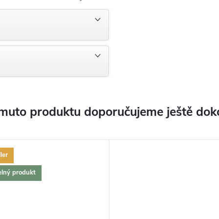
muto produktu doporučujeme ještě dok
ler
elný produkt