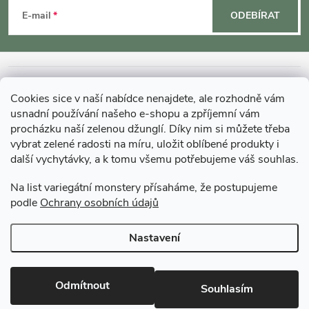
á
c
E-mail
ODEBÍRAT
p
í
p
a
INFORMACE O NÁKUPU
r
Cookies sice v naší nabídce nenajdete, ale rozhodně vám
t
usnadní používání našeho e-shopu a zpříjemní vám
MOHLO BY VÁS ZAJÍMAT
v
procházku naší zelenou džunglí. Díky nim si můžete třeba
í
vybrat zelené radosti na míru, uložit oblíbené produkty i
k
další vychytávky, a k tomu všemu potřebujeme váš souhlas.
O GARDNERS
y
Na list variegátní monstery přísaháme, že postupujeme
podle
Ochrany osobních údajů
Gardners Design - Projekt, realizace a údržba zahrad a interiérů
v
ý
Nastavení
Copyright 2026
Gardners-eshop.cz
. Všechna práva vyhrazena.
Upravit
p
nastavení cookies
Odmítnout
Souhlasím
i
Vytvořil Shoptet Premium