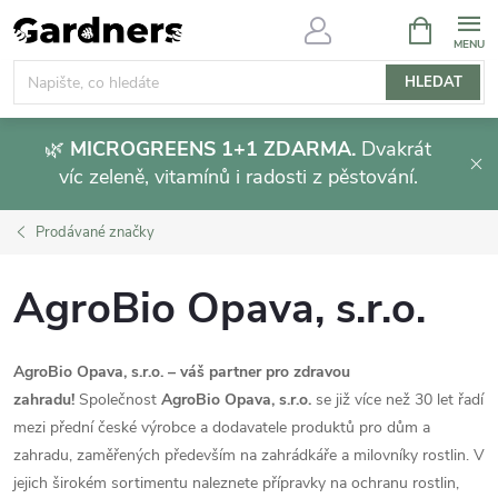
Přejít
NÁKUPNÍ
KOŠÍK
na
obsah
HLEDAT
🌿
MICROGREENS 1+1 ZDARMA.
Dvakrát
víc zeleně, vitamínů i radosti z pěstování.
Prodávané značky
AgroBio Opava, s.r.o.
AgroBio Opava, s.r.o. – váš partner pro zdravou
zahradu!
Společnost
AgroBio Opava, s.r.o.
se již více než 30 let řadí
mezi přední české výrobce a dodavatele produktů pro dům a
zahradu, zaměřených především na zahrádkáře a milovníky rostlin.
V
jejich širokém sortimentu naleznete přípravky na ochranu rostlin,