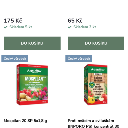
p
r
r
175 Kč
65 Kč
o
Skladem
5 ks
Skladem
3 ks
o
d
d
DO KOŠÍKU
DO KOŠÍKU
u
u
Český výrobek
Český výrobek
k
k
t
t
ů
ů
Mospilan 20 SP 5x1,8 g
Proti mšicím a sviluškám
(INPORO PS) koncentrát 30