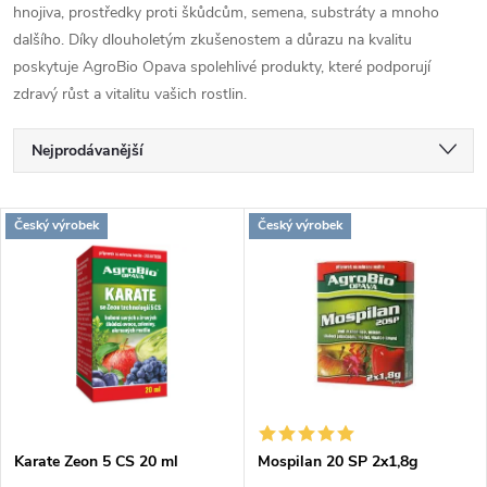
hnojiva, prostředky proti škůdcům, semena, substráty a mnoho
dalšího.
Díky dlouholetým zkušenostem a důrazu na kvalitu
poskytuje AgroBio Opava spolehlivé produkty, které podporují
zdravý růst a vitalitu vašich rostlin.
Ř
Nejprodávanější
a
Nejlevnější
V
Český výrobek
Český výrobek
Nejdražší
z
ý
Abecedně
e
p
n
i
í
s
p
Karate Zeon 5 CS 20 ml
Mospilan 20 SP 2x1,8g