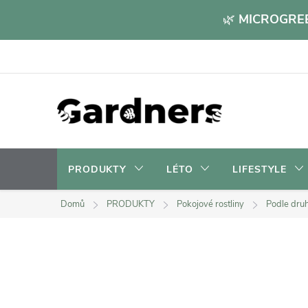
Přejít
🌿
MICROGREE
na
obsah
PRODUKTY
LÉTO
LIFESTYLE
Domů
PRODUKTY
Pokojové rostliny
Podle dru