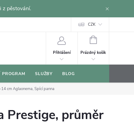
i z pěstování.
CZK
NÁKUPNÍ
KOŠÍK
Prázdný košík
Přihlášení
Í PROGRAM
SLUŽBY
BLOG
2-14 cm
Aglaonema, Spící panna
 Prestige, průměr