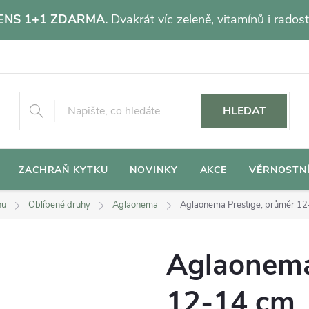
NS 1+1 ZDARMA.
Dvakrát víc zeleně, vitamínů i radost
HLEDAT
ZACHRAŇ KYTKU
NOVINKY
AKCE
VĚRNOSTN
hu
Oblíbené druhy
Aglaonema
Aglaonema Prestige, průměr 1
Aglaonema
12-14 cm