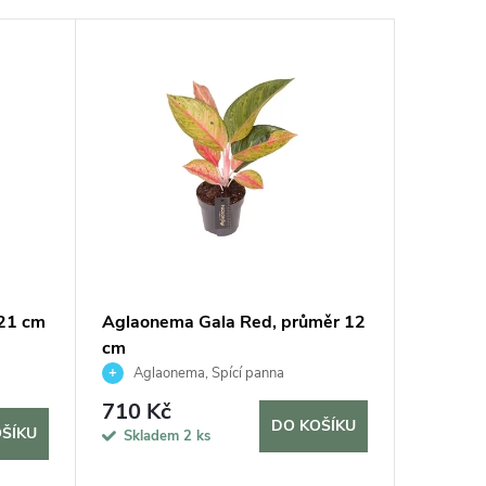
 21 cm
Aglaonema Gala Red, průměr 12
Aglaone
cm
cm
Aglaonema, Spící panna
Aglao
710 Kč
515 K
DO KOŠÍKU
ŠÍKU
Skladem
2 ks
Sklad