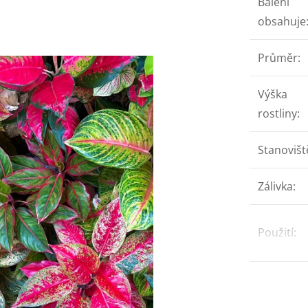
Balení
obsahuje
Průměr
:
Výška
rostliny
:
Stanovišt
Zálivka
:
Použití
: