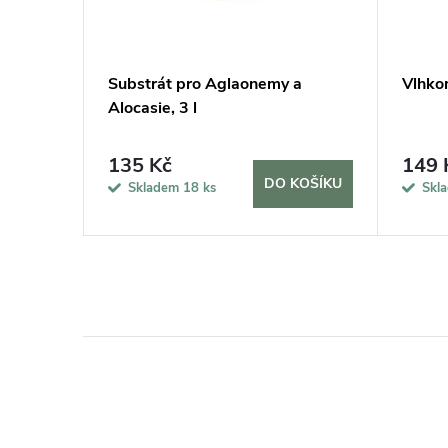
í
Substrát pro Aglaonemy a
Vlhko
Alocasie, 3 l
135 Kč
149 
KOŠÍKU
DO KOŠÍKU
Skladem
18 ks
Skl