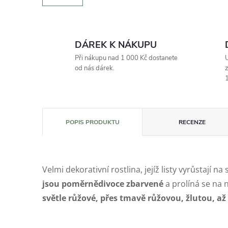
DÁREK K NÁKUPU
Při nákupu nad 1 000 Kč dostanete
U
od nás dárek.
z
1
POPIS PRODUKTU
RECENZE
Velmi dekorativní rostlina, jejíž listy vyrůstají na
jsou poměrnědivoce zbarvené
a prolíná se na 
světle růžové, přes tmavě růžovou, žlutou, až