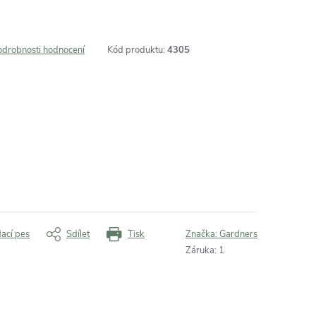
odrobnosti hodnocení
Kód produktu:
4305
dací pes
Sdílet
Tisk
Značka:
Gardners
Záruka
:
1