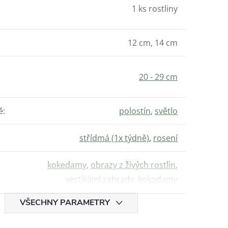
1 ks rostliny
:
12 cm, 14 cm
20 - 29 cm
ě
:
polostín
,
světlo
střídmá (1x týdně)
,
rosení
kokedamy
,
obrazy z živých rostlin
,
vertikální zahrady
,
kokodamy
VŠECHNY PARAMETRY