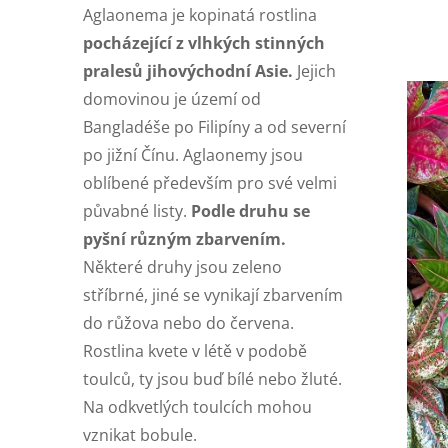
Aglaonema je kopinatá rostlina
pocházející z vlhkých stinných
pralesů jihovýchodní Asie.
Jejich
domovinou je území od
Bangladéše po Filipíny a od severní
po jižní Čínu. Aglaonemy jsou
oblíbené především pro své velmi
půvabné listy.
Podle druhu se
pyšní různým zbarvením.
Některé druhy jsou zeleno
stříbrné, jiné se vynikají zbarvením
do růžova nebo do červena.
Rostlina kvete v létě v podobě
toulců, ty jsou buď bílé nebo žluté.
Na odkvetlých toulcích mohou
vznikat bobule.