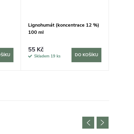
Lignohumát (koncentrace 12 %)
Rukavice
100 ml
55 Kč
210 K
ŠÍKU
DO KOŠÍKU
Skladem
19 ks
Sklad