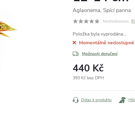
Aglaonema, Spící panna
Neohodnoceno
P
Položka byla vyprodána…
Momentálně nedostupné
Možnosti doručení
440 Kč
393 Kč bez DPH
Měrná
cena:
Dotaz k produktu
Hlí