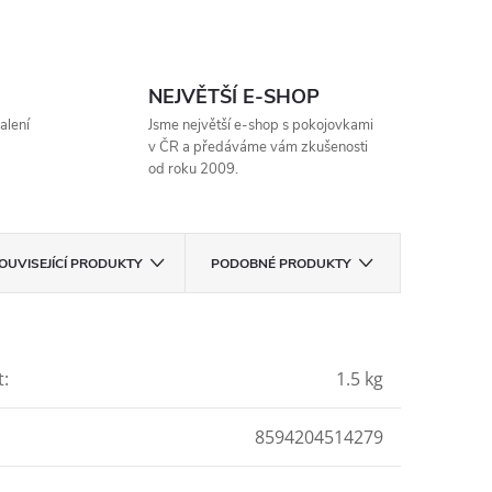
NEJVĚTŠÍ E-SHOP
alení
Jsme největší e-shop s pokojovkami
v ČR a předáváme vám zkušenosti
od roku 2009.
OUVISEJÍCÍ PRODUKTY
PODOBNÉ PRODUKTY
t
:
1.5 kg
8594204514279