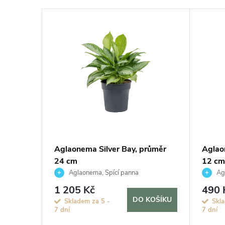
en,
Aglaonema Silver Bay, průměr
Aglao
24 cm
12 cm
Aglaonema, Spící panna
Agl
1 205 Kč
490 
KOŠÍKU
DO KOŠÍKU
Skladem za 5 -
Skla
7 dní
7 dní