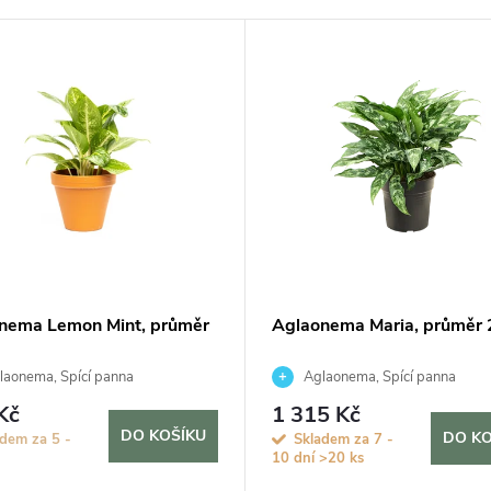
nema Lemon Mint, průměr
Aglaonema Maria, průměr
aonema, Spící panna
Aglaonema, Spící panna
Kč
1 315 Kč
DO KOŠÍKU
DO KO
dem za 5 -
Skladem za 7 -
10 dní
>20 ks