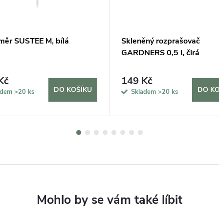
měr SUSTEE M, bílá
Skleněný rozprašovač
GARDNERS 0,5 l, čirá
Kč
149 Kč
DO KOŠÍKU
DO KO
adem
>20 ks
Skladem
>20 ks