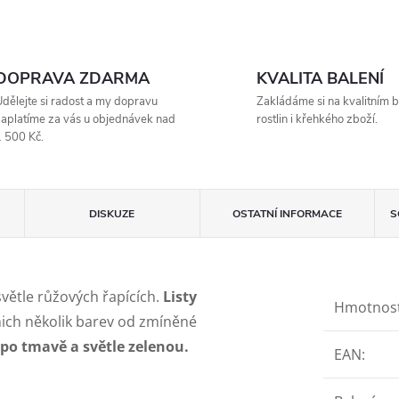
DOPRAVA ZDARMA
KVALITA BALENÍ
dělejte si radost a my dopravu
Zakládáme si na kvalitním b
aplatíme za vás u objednávek nad
rostlin i křehkého zboží.
 500 Kč.
DISKUZE
OSTATNÍ INFORMACE
S
 světle růžových řapících.
Listy
Hmotnos
nich několik barev od zmíněné
 po tmavě a světle zelenou.
EAN
: