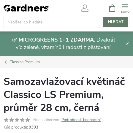
Přejít
NÁKUPNÍ
KOŠÍK
na
obsah
HLEDAT
🌿
MICROGREENS 1+1 ZDARMA.
Dvakrát
víc zeleně, vitamínů i radosti z pěstování.
Classico Premium
Samozavlažovací květináč
Classico LS Premium,
průměr 28 cm, černá
Neohodnoceno
Podrobnosti hodnocení
Kód produktu:
9303