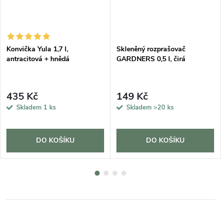
DARMA
Konvička Yula 1,7 l,
Skleněný rozprašovač
antracitová + hnědá
GARDNERS 0,5 l, čirá
435 Kč
149 Kč
Skladem
1 ks
Skladem
>20 ks
DO KOŠÍKU
DO KOŠÍKU