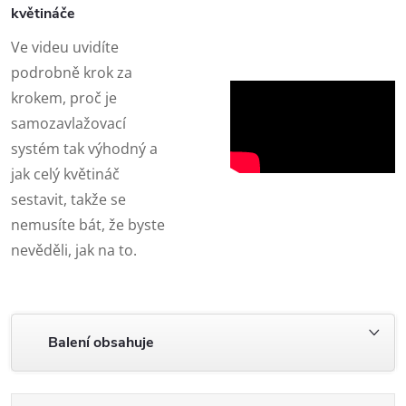
květináče
Ve videu uvidíte
podrobně krok za
krokem, proč je
samozavlažovací
systém tak výhodný a
jak celý květináč
sestavit, takže se
nemusíte bát, že byste
nevěděli, jak na to.
Balení obsahuje