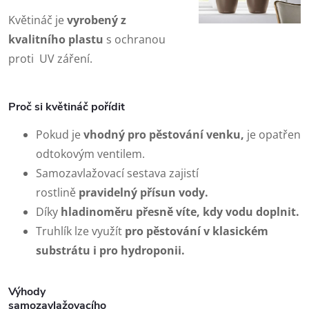
Květináč je
vyrobený z
kvalitního plastu
s ochranou
proti UV záření.
Proč si květináč pořídit
Pokud je
vhodný pro pěstování venku,
je opatřen
odtokovým ventilem.
Samozavlažovací sestava zajistí
rostlině
pravidelný přísun vody.
Díky
hladinoměru
přesně víte, kdy vodu doplnit.
Truhlík lze využít
pro pěstování v klasickém
substrátu i pro hydroponii.
Výhody
samozavlažovacího