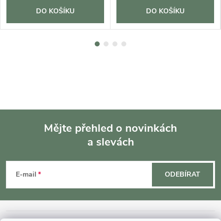
DO KOŠÍKU
DO KOŠÍKU
Mějte přehled o novinkách
a slevách
Z
á
E-mail
ODEBÍRAT
p