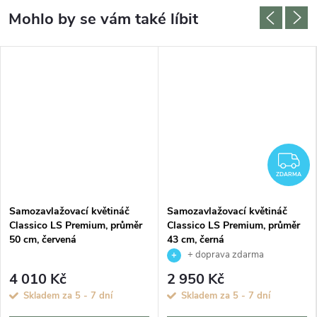
Z
ZDARMA
Samozavlažovací květináč
Samozavlažovací květináč
Classico LS Premium, průměr
Classico LS Premium, průměr
50 cm, červená
43 cm, černá
+ doprava zdarma
4 010 Kč
2 950 Kč
Skladem za 5 - 7 dní
Skladem za 5 - 7 dní