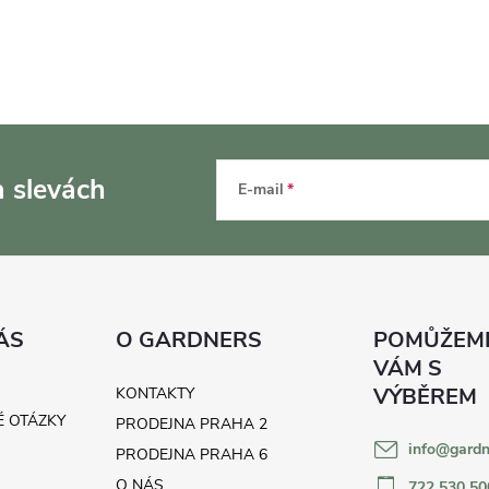
a slevách
E-mail
ÁS
O GARDNERS
KONTAKTY
É OTÁZKY
PRODEJNA PRAHA 2
info
@
gardn
H
PRODEJNA PRAHA 6
O NÁS
722 530 50