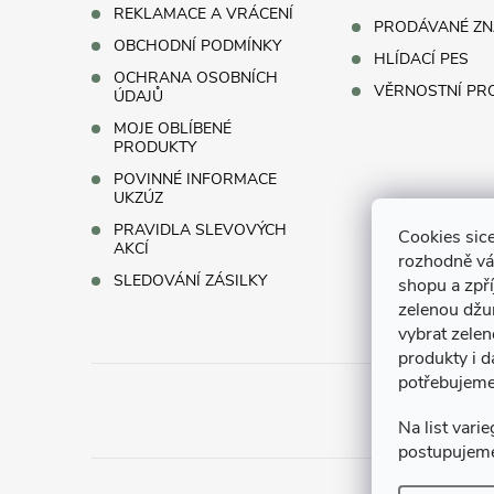
i
REKLAMACE A VRÁCENÍ
PRODÁVANÉ ZN
s
OBCHODNÍ PODMÍNKY
HLÍDACÍ PES
OCHRANA OSOBNÍCH
u
VĚRNOSTNÍ P
ÚDAJŮ
MOJE OBLÍBENÉ
PRODUKTY
POVINNÉ INFORMACE
UKZÚZ
PRAVIDLA SLEVOVÝCH
Cookies sice
AKCÍ
rozhodně vá
SLEDOVÁNÍ ZÁSILKY
shopu a zpř
zelenou džun
vybrat zelen
produkty i d
potřebujeme
Na list vari
postupujem