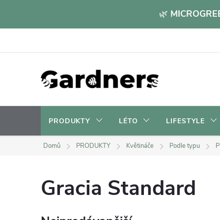
Přejít
🌿
MICROGREE
na
obsah
PRODUKTY
LÉTO
LIFESTYLE
Domů
PRODUKTY
Květináče
Podle typu
P
Gracia Standard