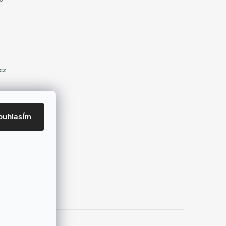
cz
ouhlasím