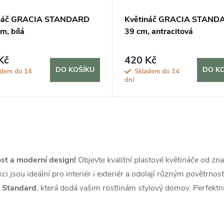
ináč GRACIA STANDARD
Květináč GRACIA STAND
m, bílá
39 cm, antracitová
Kč
420 Kč
DO KOŠÍKU
DO K
adem do 14
Skladem do 14
dní
ost a moderní design!
Objevte kvalitní plastové květináče od zna
ci jsou ideální pro interiér i exteriér a odolají různým povětrn
a Standard
, která dodá vašim rostlinám stylový domov. Perfektní