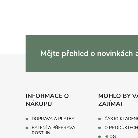
a
c
í
p
Mějte přehled o novinkách
r
Z
v
á
k
p
y
INFORMACE O
MOHLO BY V
v
a
NÁKUPU
ZAJÍMAT
ý
t
DOPRAVA A PLATBA
ČASTO KLADEN
p
BALENÍ A PŘEPRAVA
O PRODUKTEC
í
ROSTLIN
BLOG