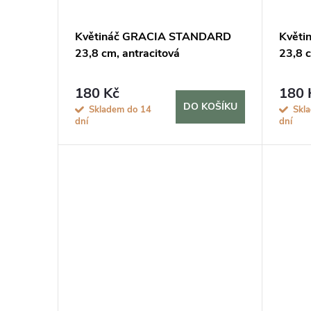
d
p
Květináč GRACIA STANDARD
Květ
u
23,8 cm, antracitová
23,8 c
r
k
o
180 Kč
180 
DO KOŠÍKU
Skladem do 14
Skl
t
dní
dní
d
ů
u
k
t
ů