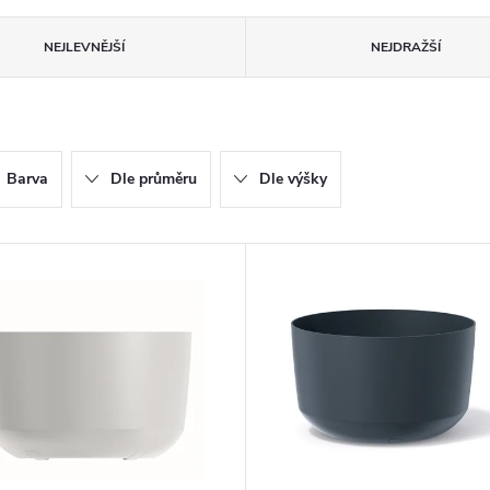
NEJLEVNĚJŠÍ
NEJDRAŽŠÍ
Barva
Dle průměru
Dle výšky