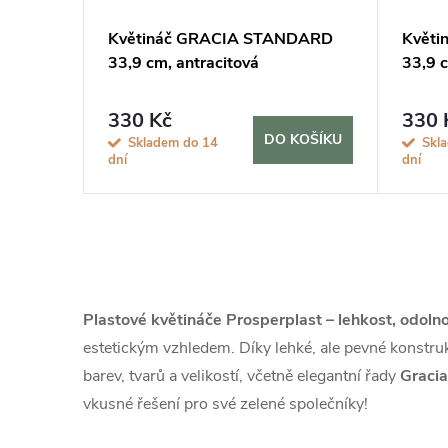
Květináč GRACIA STANDARD
Květ
33,9 cm, antracitová
33,9 c
330 Kč
330 
DO KOŠÍKU
Skladem do 14
Skl
dní
dní
O
v
Plastové květináče Prosperplast – lehkost, odoln
l
estetickým vzhledem. Díky lehké, ale pevné konstruk
barev, tvarů a velikostí, včetně elegantní řady
Graci
á
vkusné řešení pro své zelené společníky!
d