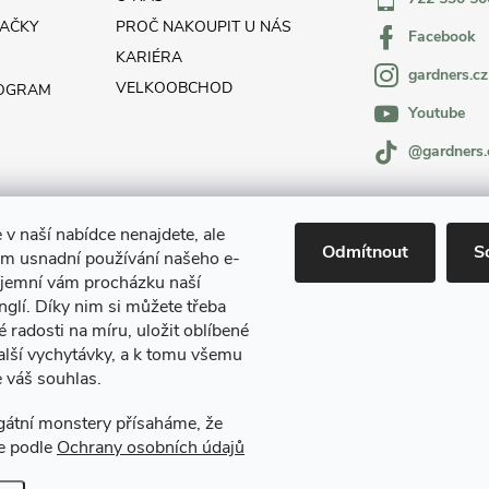
AČKY
PROČ NAKOUPIT U NÁS
Facebook
KARIÉRA
gardners.cz
VELKOOBCHOD
ROGRAM
Youtube
@gardners.
 v naší nabídce nenajdete, ale
Odmítnout
S
m usnadní používání našeho e-
íjemní vám procházku naší
glí. Díky nim si můžete třeba
é radosti na míru, uložit oblíbené
alší vychytávky, a k tomu všemu
 váš souhlas.
Gardners Design - Projekt, realizace a údržba zahrad a interiérů
egátní monstery přísaháme, že
e podle
Ochrany osobních údajů