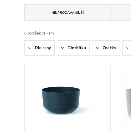
Ř
NEJPRODÁVANĚJŠÍ
a
8
položek celkem
z
Dle ceny
Dle štítku
Značky
e
n
V
í
ý
p
p
r
i
o
s