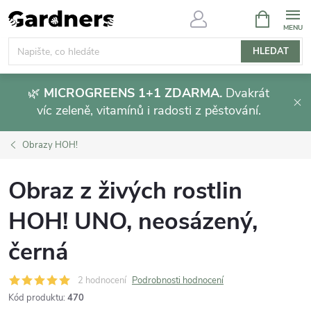
Přejít
NÁKUPNÍ
KOŠÍK
na
obsah
HLEDAT
🌿
MICROGREENS 1+1 ZDARMA.
Dvakrát
víc zeleně, vitamínů i radosti z pěstování.
Obrazy HOH!
Obraz z živých rostlin
HOH! UNO, neosázený,
černá
2 hodnocení
Podrobnosti hodnocení
Kód produktu:
470