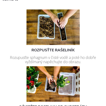
ROZPUSŤTE RAŠELINÍK
Rozupusťte sphagnum v čisté vodě a poté ho dobře
vyždímaný napěchujte do obrazu.