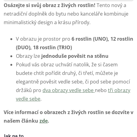
Osázejte si svůj obraz z živých rostlin!
Tento nový a
netradiční doplněk do bytu nebo kanceláře kombinuje
minimalistický design a krásu přírody.
V obrazu je prostor pro
6 rostlin (UNO), 12 rostlin
(DUO), 18 rostlin (TRIO)
Obrazy lze
jednoduše pověsit na stěnu
Pokud vás obraz uchvátí natolik, že si časem
budete chtít pořídit druhý, či třetí, můžete je
elegantně pověsit vedle sebe, či pod sebe pomocí
držáků pro
dva obrazy vedle sebe
nebo
tři obrazy
vedle sebe
.
Více informací o obrazech z živých rostlin se dozvíte v
našem článku
zde
.
Jak na to