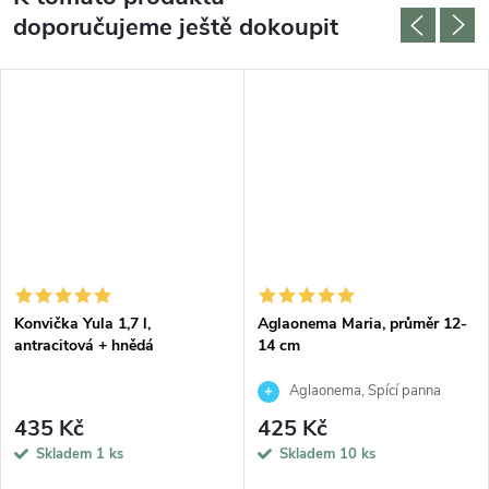
doporučujeme ještě dokoupit
Konvička Yula 1,7 l,
Aglaonema Maria, průměr 12-
antracitová + hnědá
14 cm
Aglaonema, Spící panna
435 Kč
425 Kč
Skladem
1 ks
Skladem
10 ks