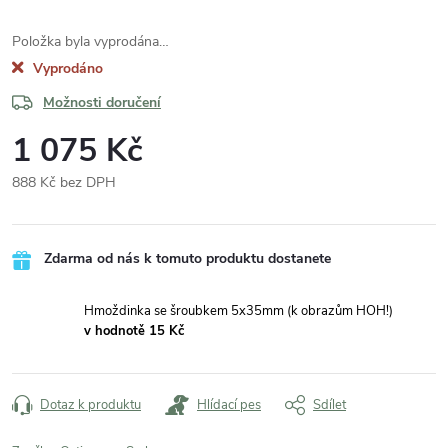
Položka byla vyprodána…
Vyprodáno
Možnosti doručení
1 075 Kč
888 Kč bez DPH
Měrná
cena:
Zdarma od nás k tomuto produktu dostanete
Hmoždinka se šroubkem 5x35mm (k obrazům HOH!)
v hodnotě 15 Kč
Dotaz k produktu
Hlídací pes
Sdílet