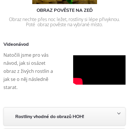
OBRAZ POVĚSTE NA ZEĎ
Obraz nechte přes noc ležet, rostliny si lépe přivyknou.
Poté obraz pověste na vybrané místo.
Videonávod
Natočili jsme pro vás
návod, jak si osázet
obraz z živých rostlin a
jak se o něj následně
starat.
Rostliny vhodné do obrazů HOH!