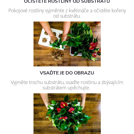
OČISTĚTE ROSTLINY OD SUBSTRÁTU
Pokojové rostliny vyjměnte z květináče a očistěte kořeny
od substrátu.
VSAĎTE JE DO OBRAZU
Vyjměte trochu substrátu, vsaďte rostlinu a zbývajícím
substrátem upěchujte.