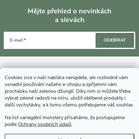
Mějte přehled o novinkách
a slevách
Z
á
E-mail
ODEBÍRAT
p
a
INFORMACE O NÁKUPU
Cookies sice v naší nabídce nenajdete, ale rozhodně vám
t
usnadní používání našeho e-shopu a zpříjemní vám
MOHLO BY VÁS ZAJÍMAT
procházku naší zelenou džunglí. Díky nim si můžete třeba
í
vybrat zelené radosti na míru, uložit oblíbené produkty i
další vychytávky, a k tomu všemu potřebujeme váš souhlas.
O GARDNERS
Na list variegátní monstery přísaháme, že postupujeme
podle
Ochrany osobních údajů
Gardners Design - Projekt, realizace a údržba zahrad a interiérů