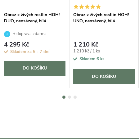
Obraz z živých rostlin HOH!
Obraz z živých rostlin HOH!
DUO, neosázený, bílá
UNO, neosázený, bílá
+ doprava zdarma
4 295 Kč
1 210 Kč
Měrná
1 210 Kč / 1 ks
Skladem za 5 - 7 dní
cena:
Skladem
6 ks
DO KOŠÍKU
DO KOŠÍKU