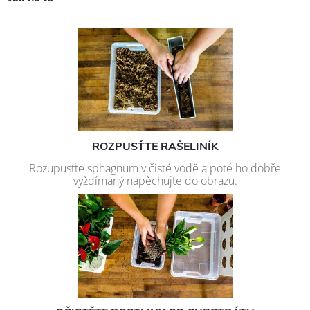
ROZPUSŤTE RAŠELINÍK
Rozupusťte sphagnum v čisté vodě a poté ho dobře
vyždímaný napěchujte do obrazu.