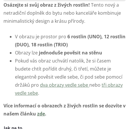
Osázejte si svůj obraz z živých rostlin!
Tento nový a
netradiční doplněk do bytu nebo kanceláře kombinuje
minimalistický design a krásu přírody.
V obrazu je prostor pro
6 rostlin (UNO), 12 rostlin
(DUO), 18 rostlin (TRIO)
Obrazy lze
jednoduše pověsit na stěnu
Pokud vás obraz uchvátí natolik, že si časem
budete chtít pořídit druhý, či třetí, můžete je
elegantně pověsit vedle sebe, či pod sebe pomocí
držáků pro
dva obrazy vedle sebe
nebo
tři obrazy
vedle sebe
.
Více informací o obrazech z živých rostlin se dozvíte v
našem článku
zde
.
Jak na to