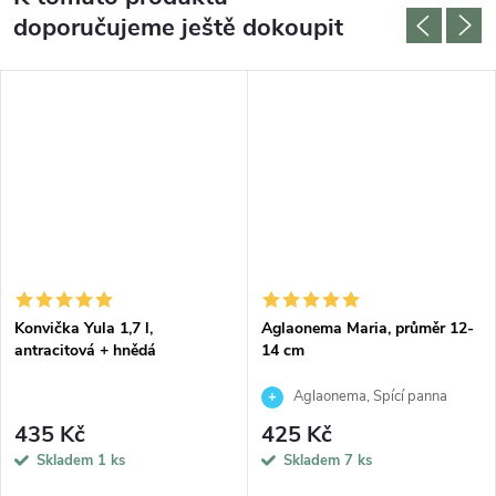
doporučujeme ještě dokoupit
Konvička Yula 1,7 l,
Aglaonema Maria, průměr 12-
antracitová + hnědá
14 cm
Aglaonema, Spící panna
435 Kč
425 Kč
Skladem
1 ks
Skladem
7 ks