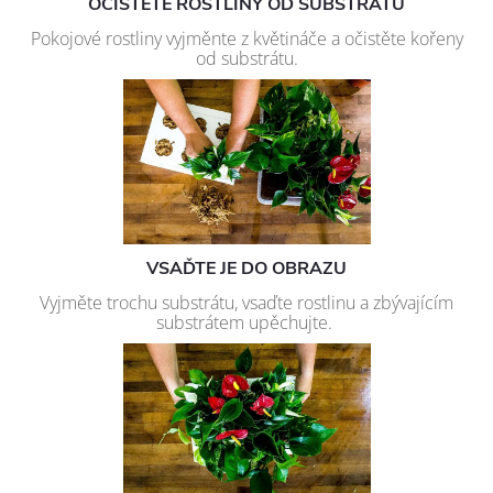
OČISTĚTE ROSTLINY OD SUBSTRÁTU
Pokojové rostliny vyjměnte z květináče a očistěte kořeny
od substrátu.
VSAĎTE JE DO OBRAZU
Vyjměte trochu substrátu, vsaďte rostlinu a zbývajícím
substrátem upěchujte.