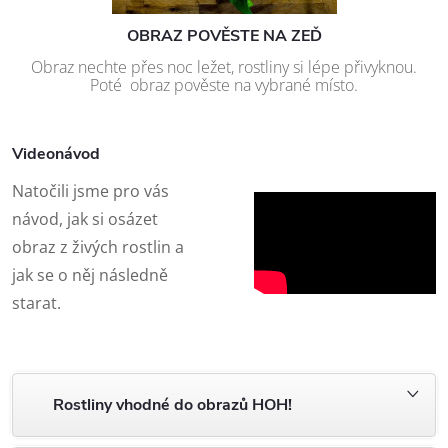
OBRAZ POVĚSTE NA ZEĎ
Obraz nechte přes noc ležet, rostliny si lépe přivyknou.
Poté obraz pověste na vybrané místo.
Videonávod
Natočili jsme pro vás
návod, jak si osázet
obraz z živých rostlin a
jak se o něj následně
starat.
Rostliny vhodné do obrazů HOH!