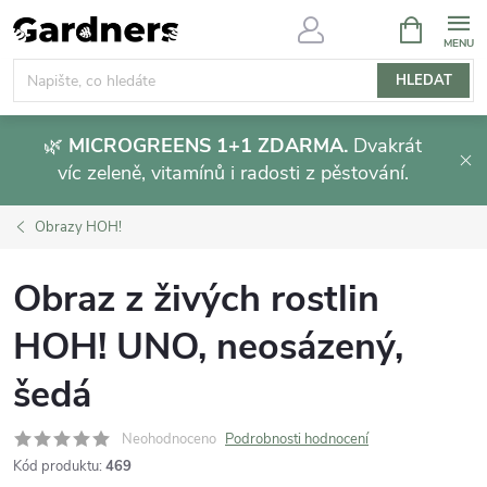
Přejít
NÁKUPNÍ
KOŠÍK
na
obsah
HLEDAT
🌿
MICROGREENS 1+1 ZDARMA.
Dvakrát
víc zeleně, vitamínů i radosti z pěstování.
Obrazy HOH!
Obraz z živých rostlin
HOH! UNO, neosázený,
šedá
Neohodnoceno
Podrobnosti hodnocení
Kód produktu:
469