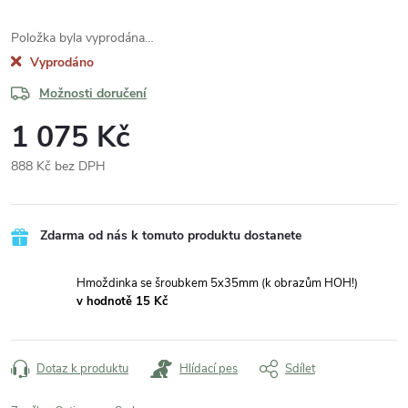
Položka byla vyprodána…
Vyprodáno
Možnosti doručení
1 075 Kč
888 Kč bez DPH
Měrná
cena:
Zdarma od nás k tomuto produktu dostanete
Hmoždinka se šroubkem 5x35mm (k obrazům HOH!)
v hodnotě 15 Kč
Dotaz k produktu
Hlídací pes
Sdílet