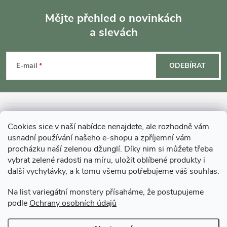
Mějte přehled o novinkách
a slevách
Z
á
E-mail
ODEBÍRAT
p
a
INFORMACE O NÁKUPU
Cookies sice v naší nabídce nenajdete, ale rozhodně vám
t
usnadní používání našeho e-shopu a zpříjemní vám
MOHLO BY VÁS ZAJÍMAT
procházku naší zelenou džunglí. Díky nim si můžete třeba
í
vybrat zelené radosti na míru, uložit oblíbené produkty i
další vychytávky, a k tomu všemu potřebujeme váš souhlas.
O GARDNERS
Na list variegátní monstery přísaháme, že postupujeme
podle
Ochrany osobních údajů
Gardners Design - Projekt, realizace a údržba zahrad a interiérů