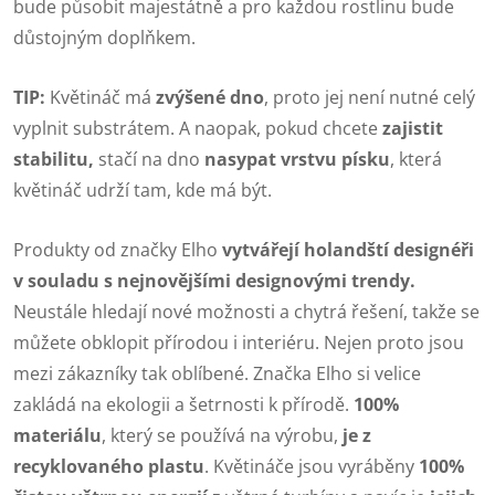
bude působit majestátně a pro každou rostlinu bude
důstojným doplňkem.
TIP:
Květináč má
zvýšené dno
, proto jej není nutné celý
vyplnit substrátem. A naopak, pokud chcete
zajistit
stabilitu,
stačí na dno
nasypat vrstvu písku
, která
květináč udrží tam, kde má být.
Produkty od značky Elho
vytvářejí holandští designéři
v souladu s nejnovějšími designovými trendy.
Neustále hledají nové možnosti a chytrá řešení, takže se
můžete obklopit přírodou i interiéru. Nejen proto jsou
mezi zákazníky tak oblíbené. Značka Elho si velice
zakládá na ekologii a šetrnosti k přírodě.
100%
materiálu
, který se používá na výrobu,
je z
recyklovaného plastu
. Květináče jsou vyráběny
100%