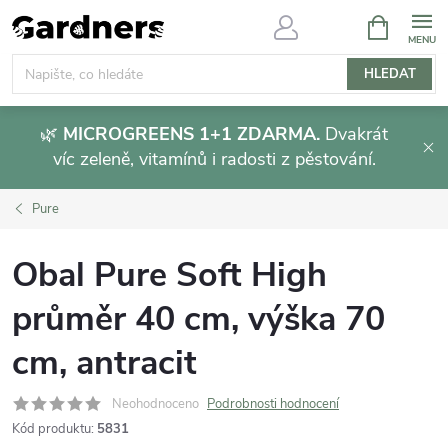
Přejít
NÁKUPNÍ
KOŠÍK
na
obsah
HLEDAT
🌿
MICROGREENS 1+1 ZDARMA.
Dvakrát
víc zeleně, vitamínů i radosti z pěstování.
Pure
Obal Pure Soft High
průměr 40 cm, výška 70
cm, antracit
Neohodnoceno
Podrobnosti hodnocení
Kód produktu:
5831