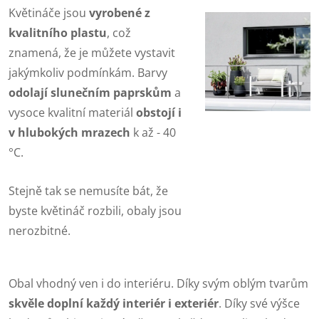
Květináče jsou
vyrobené z
kvalitního plastu
, což
znamená, že je můžete vystavit
jakýmkoliv podmínkám. Barvy
odolají slunečním paprskům
a
vysoce kvalitní materiál
obstojí i
v hlubokých mrazech
k až - 40
°C.
Stejně tak se nemusíte bát, že
byste květináč rozbili, obaly jsou
nerozbitné.
Obal vhodný ven i do interiéru. Díky svým oblým tvarům
skvěle doplní každý interiér i exteriér
. Díky své výšce