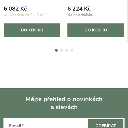
6 082 Kč
6 224 Kč
Skladem za 3 - 5 dní
Na objednávku
DO KOŠÍKU
DO KOŠÍKU
Mějte přehled o novinkách
a slevách
Z
á
E-mail
ODEBÍRAT