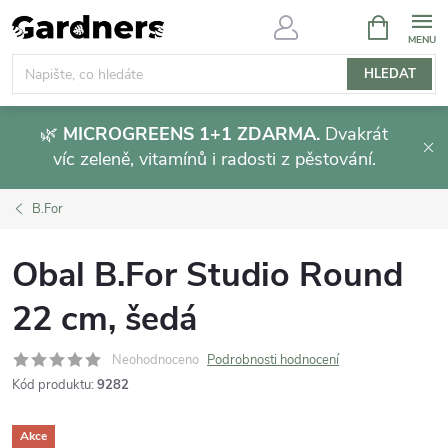
Přejít
NÁKUPNÍ
KOŠÍK
na
obsah
HLEDAT
🌿
MICROGREENS 1+1 ZDARMA.
Dvakrát
víc zeleně, vitamínů i radosti z pěstování.
B.For
Obal B.For Studio Round
22 cm, šedá
Neohodnoceno
Podrobnosti hodnocení
Kód produktu:
9282
Akce