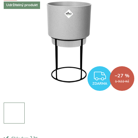
Udržitelný produkt
ZDARM
–27 %
1 922 Kč
ZDARMA
2 ks