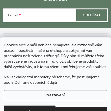
Z
á
E-mail
ODEBÍRAT
p
a
INFORMACE O NÁKUPU
Cookies sice v naší nabídce nenajdete, ale rozhodně vám
t
usnadní používání našeho e-shopu a zpříjemní vám
MOHLO BY VÁS ZAJÍMAT
procházku naší zelenou džunglí. Díky nim si můžete třeba
vybrat zelené radosti na míru, uložit oblíbené produkty i
í
další vychytávky, a k tomu všemu potřebujeme váš souhlas.
O GARDNERS
Na list variegátní monstery přísaháme, že postupujeme
podle
Ochrany osobních údajů
Gardners Design - Projekt, realizace a údržba zahrad a interiérů
Nastavení
Copyright 2026
Gardners-eshop.cz
. Všechna práva vyhrazena.
Upravit
nastavení cookies