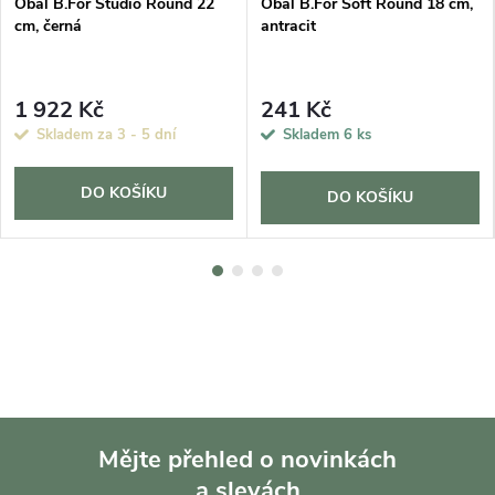
Obal B.For Studio Round 22
Obal B.For Soft Round 18 cm,
cm, černá
antracit
1 922 Kč
241 Kč
Skladem za 3 - 5 dní
Skladem
6 ks
DO KOŠÍKU
DO KOŠÍKU
Mějte přehled o novinkách
a slevách