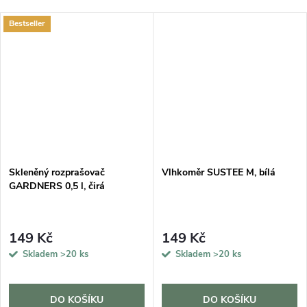
Bestseller
DARMA
Skleněný rozprašovač
Vlhkoměr SUSTEE M, bílá
GARDNERS 0,5 l, čirá
149 Kč
149 Kč
Skladem
>20 ks
Skladem
>20 ks
DO KOŠÍKU
DO KOŠÍKU