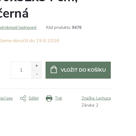
černá
odrobnosti hodnocení
Kód produktu:
9476
19.8.2026
VLOŽIT DO KOŠÍKU
dací pes
Sdílet
Tisk
Značka:
Lechuza
Záruka
:
2