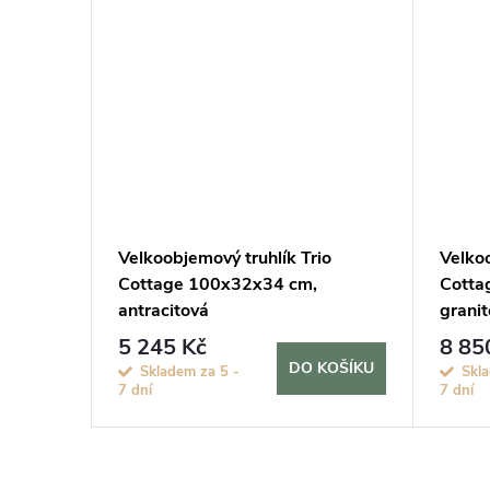
io
Velkoobjemový truhlík Trio
Velkoo
pískově
Cottage 100x32x34 cm,
Cotta
antracitová
granit
5 245 Kč
8 85
KOŠÍKU
DO KOŠÍKU
Skladem za 5 -
Skla
7 dní
7 dní