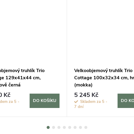
bjemový truhlík Trio
Velkoobjemový truhlík Trio
ge 129x41x44 cm,
Cottage 100x32x34 cm, h
ově černá
(mokka)
0 Kč
5 245 Kč
DO KOŠÍKU
DO KO
dem za 5 -
Skladem za 5 -
7 dní