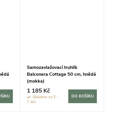
Samozavlažovací truhlík
Samozav
nědá
Balconera Cottage 50 cm, hnědá
Balcone
(mokka)
pískově
1 185 Kč
1 015
ŠÍKU
DO KOŠÍKU
Skladem za 5 -
Sklade
7 dní
7 dní