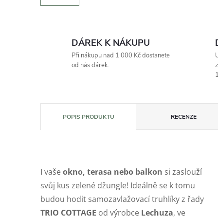
DÁREK K NÁKUPU
Při nákupu nad 1 000 Kč dostanete
U
od nás dárek.
z
1
POPIS PRODUKTU
RECENZE
I vaše
okno, terasa nebo balkon
si zaslouží
svůj kus zelené džungle! Ideálně se k tomu
budou hodit samozavlažovací truhlíky z řady
TRIO COTTAGE
od výrobce
Lechuza
, ve