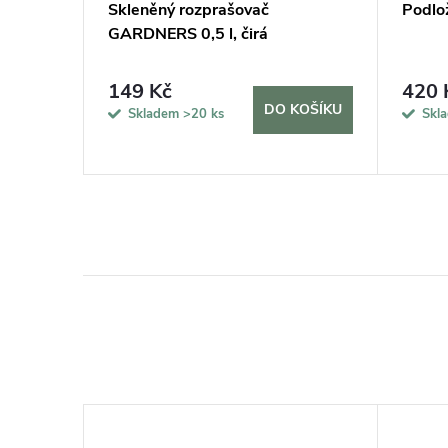
tuj si
Skleněný rozprašovač
Podlo
GARDNERS 0,5 l, čirá
149 Kč
420 
KOŠÍKU
DO KOŠÍKU
Skladem
>20 ks
Skl