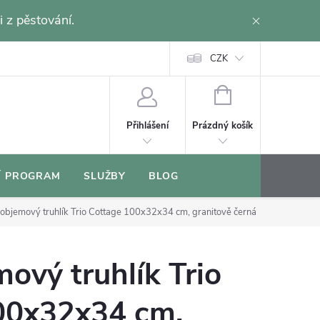
i z pěstování.
CZK
NÁKUPNÍ
KOŠÍK
Prázdný košík
Přihlášení
Í PROGRAM
SLUŽBY
BLOG
objemový truhlík Trio Cottage 100x32x34 cm, granitově černá
ový truhlík Trio
00x32x34 cm,