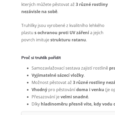
kterých můžete pěstovat až
3 různé rostliny
nezávisle na sobě
.
Truhlíky jsou vyrobené z kvalitního lehkého
plastu
s ochranou proti UV záření
a jejich
povrch imituje
strukturu ratanu
.
Proč si truhlík pořídit
Samozavlažovací sestava zajistí rostlině
pr
Vyjímatelné sázecí vložky
.
Možnost pěstovat až
3 různé rostliny nez
Vhodný
pro pěstování
doma i venku
(je o
Přesazování je
velmi snadné
.
Díky
hladinoměru přesně víte, kdy vodu 