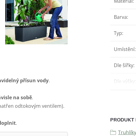
Materiál
:
Barva
:
Typ
:
Umístění
:
Dle šířky
:
avidelný přísun vody
.
Dle výšky
:
ávisle na sobě
.
patřen odtokovým ventilem).
PRODUKT 
doplni
t
.
Truhlík