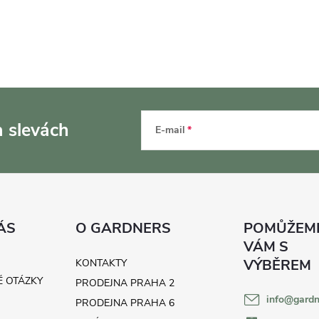
a slevách
E-mail
ÁS
O GARDNERS
KONTAKTY
É OTÁZKY
PRODEJNA PRAHA 2
info
@
gardn
H
PRODEJNA PRAHA 6