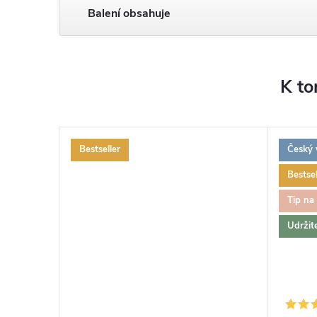
Balení obsahuje
K to
Bestseller
Český 
Bestsel
Tip na
Udržit