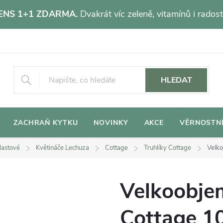
NS 1+1 ZDARMA.
Dvakrát víc zeleně, vitamínů i radost
HLEDAT
ZACHRAŇ KYTKU
NOVINKY
AKCE
VĚRNOSTN
lastové
Květináče Lechuza
Cottage
Truhlíky Cottage
Velko
Velkoobjem
Cottage 1