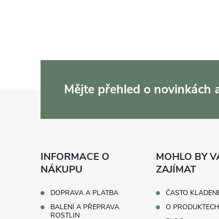
Mějte přehled o novinkách
Z
á
p
INFORMACE O
MOHLO BY V
a
NÁKUPU
ZAJÍMAT
t
DOPRAVA A PLATBA
ČASTO KLADEN
BALENÍ A PŘEPRAVA
O PRODUKTEC
ROSTLIN