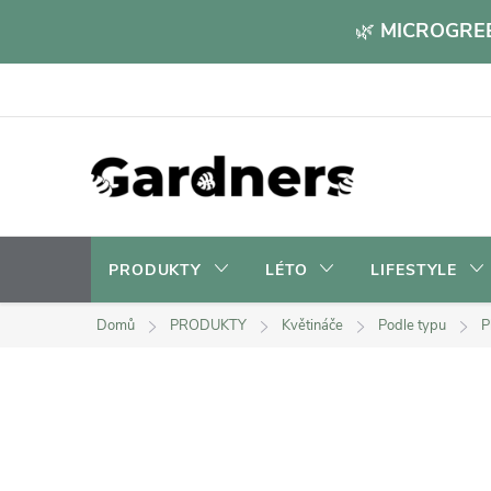
Přejít
🌿
MICROGREE
na
obsah
PRODUKTY
LÉTO
LIFESTYLE
Domů
PRODUKTY
Květináče
Podle typu
P