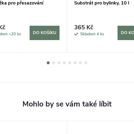
žka pro přesazování
Substrát pro bylinky, 10 l
Kč
365 Kč
DO KOŠÍKU
DO KO
adem
>20 ks
Skladem
4 ks