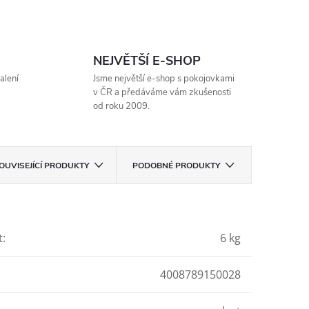
NEJVĚTŠÍ E-SHOP
alení
Jsme největší e-shop s pokojovkami
v ČR a předáváme vám zkušenosti
od roku 2009.
OUVISEJÍCÍ PRODUKTY
PODOBNÉ PRODUKTY
t
:
6 kg
4008789150028