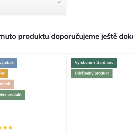
muto produktu doporučujeme ještě dok
výrobek
Vyrobeno v Gardners
ler
Udržitelný produkt
 dárek
elný produkt