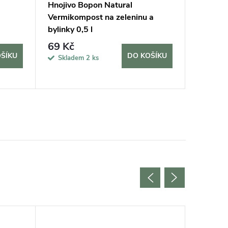
Hnojivo Bopon Natural
Rukavic
Vermikompost na zeleninu a
vel. 7/S
bylinky 0,5 l
69 Kč
170 K
ŠÍKU
DO KOŠÍKU
Skladem
2 ks
Sklad