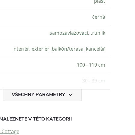
plast
černá
samozavlažovací
,
truhlík
interiér
,
exteriér
,
balkón/terasa
,
kancelář
100 - 119 cm
30 - 39 cm
VŠECHNY PARAMETRY
NALEZNETE V TÉTO KATEGORII
y Cottage