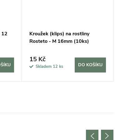
r 12
Kroužek (klips) na rostliny
Substrá
Rosteto - M 16mm (10ks)
rostliny,
15 Kč
140 K
ŠÍKU
DO KOŠÍKU
Skladem
12 ks
Sklad