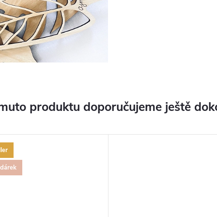
muto produktu doporučujeme ještě dok
ler
 dárek