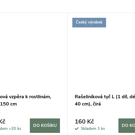
Český výrobek
ová vzpěra k rostlinám,
Rašeliníková tyč L (1 díl, d
 150 cm
40 cm), čirá
Kč
160 Kč
DO KOŠÍKU
DO KO
adem
>20 ks
Skladem
3 ks