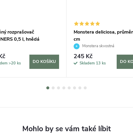
ěný rozprašovač
Monstera deliciosa, průmě
ERS 0,5 l, hnědá
cm
Monstera skvostná
Kč
245 Kč
DO KOŠÍKU
DO KO
adem
>20 ks
Skladem
13 ks