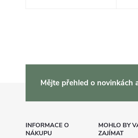
Mějte přehled o novinkách
Z
á
p
INFORMACE O
MOHLO BY V
a
NÁKUPU
ZAJÍMAT