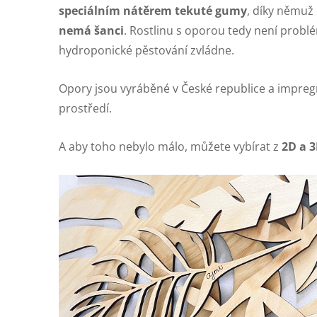
speciálním nátěrem tekuté gumy
, díky němu
nemá šanci
. Rostlinu s oporou tedy není problém
hydroponické pěstování zvládne.
Opory jsou vyráběné v České republice a impreg
prostředí.
A aby toho nebylo málo, můžete vybírat z
2D a 