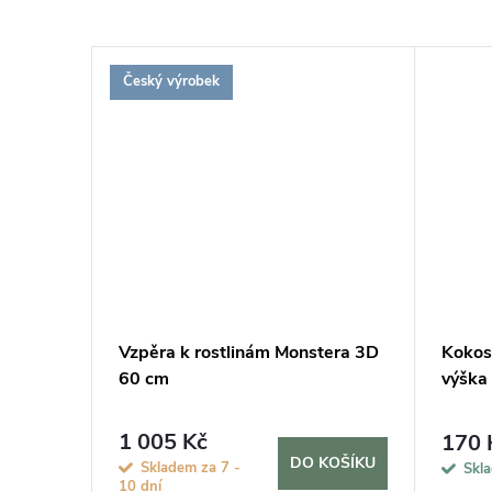
Český výrobek
 8-10
Vzpěra k rostlinám Monstera 3D
Kokos
60 cm
výška
1 005 Kč
170 
KOŠÍKU
DO KOŠÍKU
Skladem za 7 -
Skl
10 dní