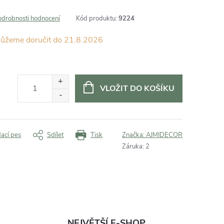
odrobnosti hodnocení
Kód produktu:
9224
21.8.2026
VLOŽIT DO KOŠÍKU
dací pes
Sdílet
Tisk
Značka:
AJMIDECOR
Záruka
:
2
NEJVĚTŠÍ E-SHOP