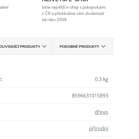
alení
Jsme největší e-shop s pokojovkami
v ČR a předáváme vám zkušenosti
od roku 2009.
OUVISEJÍCÍ PRODUKTY
PODOBNÉ PRODUKTY
t
:
0.3 kg
8596631015893
dřevo
přírodní