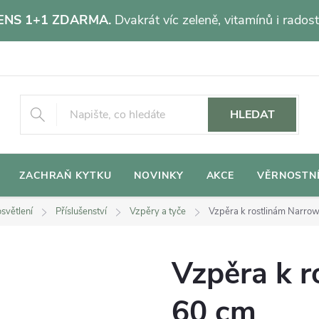
NS 1+1 ZDARMA.
Dvakrát víc zeleně, vitamínů i radost
HLEDAT
ZACHRAŇ KYTKU
NOVINKY
AKCE
VĚRNOSTN
světlení
Příslušenství
Vzpěry a tyče
Vzpěra k rostlinám Narro
Vzpěra k 
60 cm