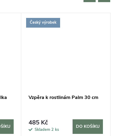
Český výrobek
élka
Vzpěra k rostlinám Palm 30 cm
Kroužek
rostlin,
485 Kč
65 Kč
ŠÍKU
DO KOŠÍKU
Skladem
2 ks
Sklad