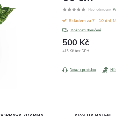
Neohodnoceno
P
Skladem za 7 - 10 dní
Možnosti doručení
500 Kč
413 Kč bez DPH
Měrná
cena:
Dotaz k produktu
Hlí
DOPRAVA ZDARMA
KVALITA BALENÍ