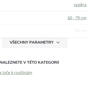
vzpěra
60 - 79 cm
60 cm
VŠECHNY PARAMETRY
NALEZNETE V TÉTO KATEGORII
a tyče k rostlinám