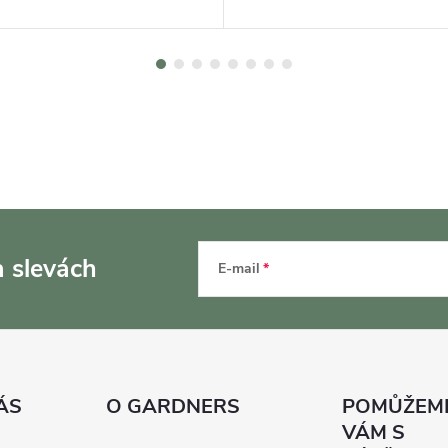
a slevách
E-mail
ÁS
O GARDNERS