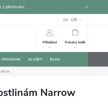
i z pěstování.
CZK
NÁKUPNÍ
KOŠÍK
Prázdný košík
Přihlášení
Í PROGRAM
SLUŽBY
BLOG
w 60 cm
rostlinám Narrow