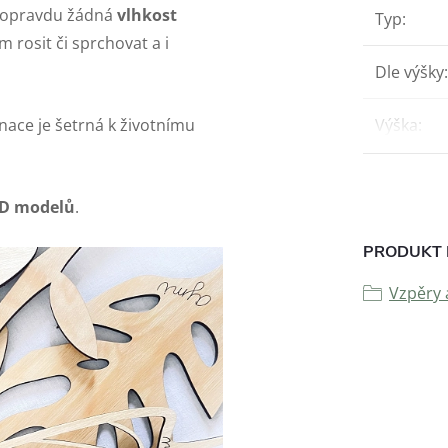
ž opravdu žádná
vlhkost
Typ
:
 rosit či sprchovat a i
Dle výšky
:
nace je šetrná k životnímu
Výška
:
3D modelů
.
PRODUKT 
Vzpěry 