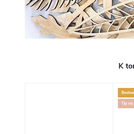
K to
Bestsel
Tip na