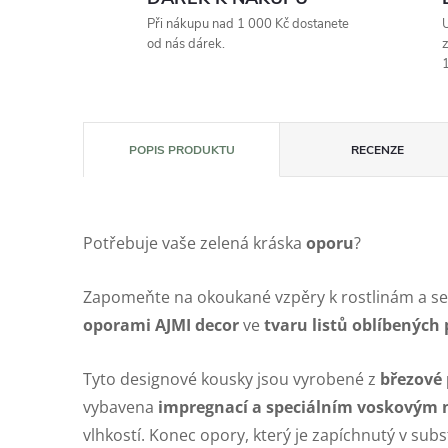
Při nákupu nad 1 000 Kč dostanete
U
od nás dárek.
z
1
POPIS PRODUKTU
RECENZE
Potřebuje vaše zelená kráska
oporu
?
Zapomeňte na okoukané vzpěry k rostlinám a s
oporami AJMI decor
ve
tvaru listů oblíbených
Tyto designové kousky jsou vyrobené z
březové 
vybavena
impregnací a speciálním voskovým
vlhkostí. Konec opory, který je zapíchnutý v subs