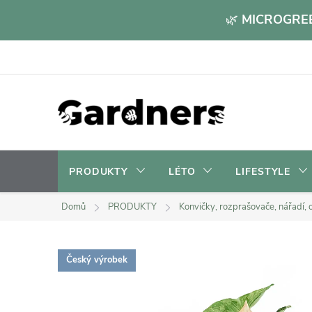
Přejít
🌿
MICROGREE
na
obsah
PRODUKTY
LÉTO
LIFESTYLE
Domů
PRODUKTY
Konvičky, rozprašovače, nářadí, o
Český výrobek