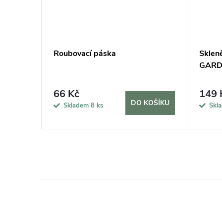
cm a 2
Roubovací páska
Sklen
lení
GARDN
66 Kč
149 
KOŠÍKU
DO KOŠÍKU
Skladem
8 ks
Skl