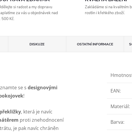
dělejte si radost a my dopravu
Zakládáme si na kvalitním b
aplatíme za vás u objednávek nad
rostlin i křehkého zboží.
 500 Kč.
DISKUZE
OSTATNÍ INFORMACE
S
Hmotnos
eznamte se s
designovými
EAN
:
 pokojovek
!
Materiál
:
překližky
, která je navíc
 nátěrem
proti znehodnocení
Barva
:
trátu, je pak navíc chráněn