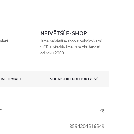
NEJVĚTŠÍ E-SHOP
alení
Jsme největší e-shop s pokojovkami
v ČR a předáváme vám zkušenosti
od roku 2009.
Í INFORMACE
SOUVISEJÍCÍ PRODUKTY
t
:
1 kg
8594204516549