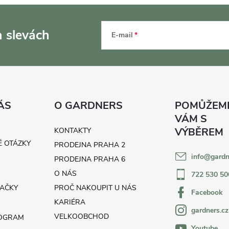
a slevách
E-mail
ÁS
O GARDNERS
KONTAKTY
É OTÁZKY
PRODEJNA PRAHA 2
info
@
gardn
H
PRODEJNA PRAHA 6
O NÁS
722 530 50
AČKY
PROČ NAKOUPIT U NÁS
Facebook
KARIÉRA
gardners.cz
VELKOOBCHOD
ROGRAM
Youtube