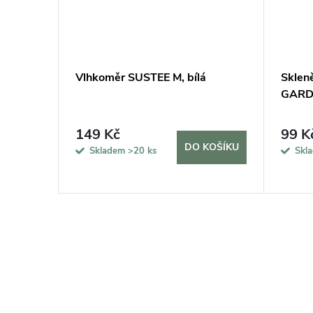
erezová
Vlhkoměr SUSTEE M, bílá
Sklen
GARDN
149 Kč
99 K
DO KOŠÍKU
Skladem
>20 ks
Skl
KOŠÍKU