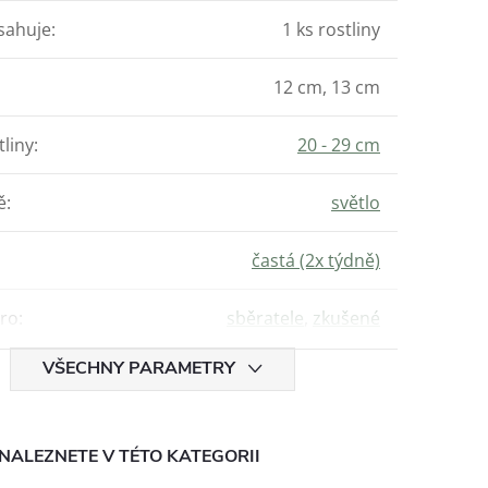
sahuje
:
1 ks rostliny
12 cm, 13 cm
tliny
:
20 - 29 cm
ě
:
světlo
častá (2x týdně)
ro
:
sběratele
,
zkušené
VŠECHNY PARAMETRY
NALEZNETE V TÉTO KATEGORII