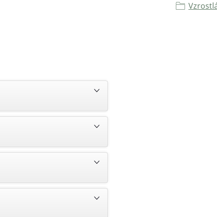
Vzrostl