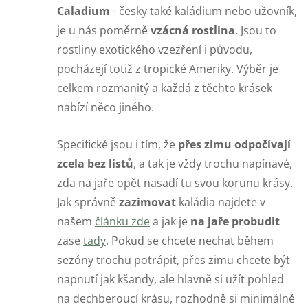
Caladium
- česky také kaládium nebo užovník,
je u nás poměrně
vzácná rostlina
. Jsou to
rostliny exotického vzezření i původu,
pocházejí totiž z tropické Ameriky. Výběr je
celkem rozmanitý a každá z těchto krásek
nabízí něco jiného.
Specifické jsou i tím, že
přes zimu odpočívají
zcela bez listů
, a tak je vždy trochu napínavé,
zda na jaře opět nasadí tu svou korunu krásy.
Jak správně
zazimovat
kaládia najdete v
našem
článku zde
a jak je
na jaře probudit
zase
tady
. Pokud se chcete nechat během
sezóny trochu potrápit, přes zimu chcete být
napnutí jak kšandy, ale hlavně si užít pohled
na dechberoucí krásu, rozhodně si minimálně