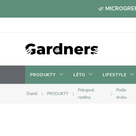
Přejít
🌿
MICROGREE
na
obsah
PRODUKTY
LÉTO
LIFESTYLE
Pokojové
Podle
Domů
PRODUKTY
rostliny
druhu