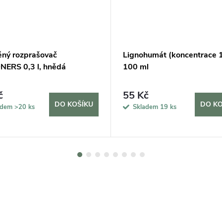
ěný rozprašovač
Lignohumát (koncentrace 
ERS 0,3 l, hnědá
100 ml
č
55 Kč
DO KOŠÍKU
DO KO
adem
>20 ks
Skladem
19 ks