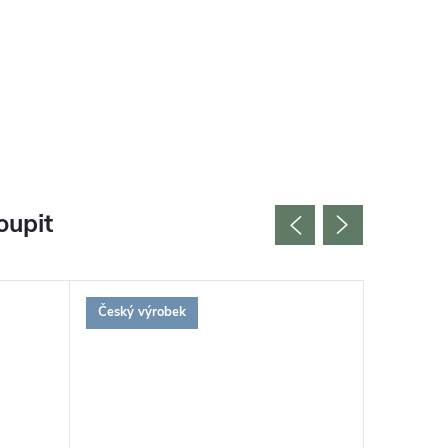
oupit
Český výrobek
Udržitel