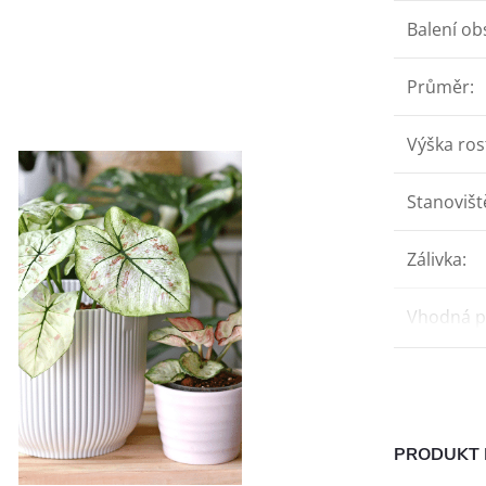
Balení ob
Průměr
:
Výška ros
Stanovišt
Zálivka
:
Vhodná p
PRODUKT 