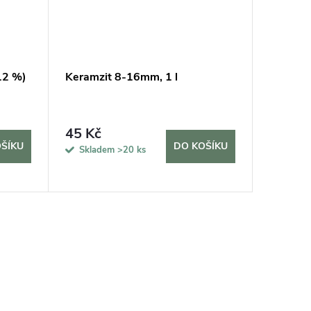
12 %)
Keramzit 8-16mm, 1 l
Hnojivo
Vermiko
45 Kč
69 Kč
ŠÍKU
DO KOŠÍKU
Skladem
>20 ks
Sklad