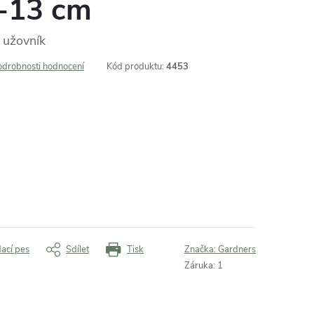
-13 cm
, užovník
odrobnosti hodnocení
Kód produktu:
4453
dací pes
Sdílet
Tisk
Značka:
Gardners
Záruka
:
1