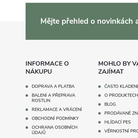
Mějte přehled o novinkách
Z
á
p
INFORMACE O
MOHLO BY V
a
NÁKUPU
ZAJÍMAT
t
DOPRAVA A PLATBA
ČASTO KLADEN
BALENÍ A PŘEPRAVA
O PRODUKTEC
í
ROSTLIN
BLOG
REKLAMACE A VRÁCENÍ
PRODÁVANÉ ZN
OBCHODNÍ PODMÍNKY
HLÍDACÍ PES
OCHRANA OSOBNÍCH
VĚRNOSTNÍ P
ÚDAJŮ