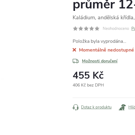
průměr 12
Kaládium, andělská křídla
Neohodnoceno
P
Položka byla vyprodána…
Momentálně nedostupné
Možnosti doručení
455 Kč
406 Kč bez DPH
Měrná
cena:
Dotaz k produktu
Hlí