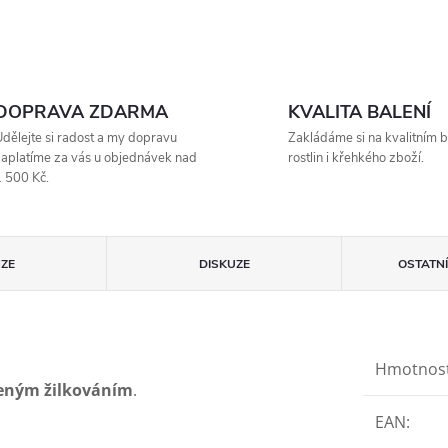
DOPRAVA ZDARMA
KVALITA BALENÍ
dělejte si radost a my dopravu
Zakládáme si na kvalitním b
aplatíme za vás u objednávek nad
rostlin i křehkého zboží.
 500 Kč.
ZE
DISKUZE
OSTATN
Hmotnos
leným žilkováním
.
EAN
: