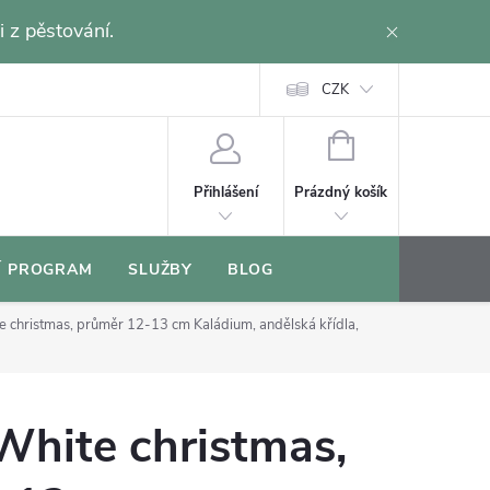
i z pěstování.
CZK
NÁKUPNÍ
KOŠÍK
Prázdný košík
Přihlášení
Í PROGRAM
SLUŽBY
BLOG
e christmas, průměr 12-13 cm
Kaládium, andělská křídla,
White christmas,