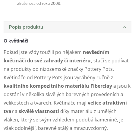
zkušenosti od roku 2009.
Popis produktu
O květináči
Pokud jste vždy toužili po nějakém
nevšedním
květináči do své zahrady či interiéru,
stačí se podívat
na produkty od nizozemské značky Pottery Pots.
Květináče od Pottery Pots jsou vyráběny ručně z
kvalitního kompozitního materiálu Fiberclay
a jsou k
dostání v několika skvělých barevných provedeních a
velikostech a tvarech. Květináče mají
velice atraktivní
tvar
a
skvělé vlastnosti
díky materiálu z umělých
vláken, který se svým vzhledem podobá kamenině, je
však odolnější, barevně stálý a mrazuvzdorný.