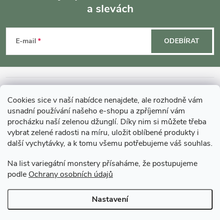
a slevách
Z
á
E-mail
ODEBÍRAT
p
a
INFORMACE O NÁKUPU
Cookies sice v naší nabídce nenajdete, ale rozhodně vám
t
usnadní používání našeho e-shopu a zpříjemní vám
MOHLO BY VÁS ZAJÍMAT
procházku naší zelenou džunglí. Díky nim si můžete třeba
í
vybrat zelené radosti na míru, uložit oblíbené produkty i
další vychytávky, a k tomu všemu potřebujeme váš souhlas.
O GARDNERS
Na list variegátní monstery přísaháme, že postupujeme
podle
Ochrany osobních údajů
Gardners Design - Projekt, realizace a údržba zahrad a interiérů
Nastavení
Copyright 2026
Gardners-eshop.cz
. Všechna práva vyhrazena.
Upravit