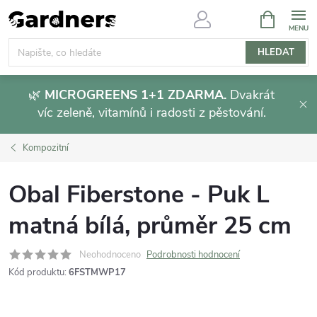
Přejít
NÁKUPNÍ
KOŠÍK
na
obsah
HLEDAT
🌿
MICROGREENS 1+1 ZDARMA.
Dvakrát
víc zeleně, vitamínů i radosti z pěstování.
Kompozitní
Obal Fiberstone - Puk L
matná bílá, průměr 25 cm
Neohodnoceno
Podrobnosti hodnocení
Kód produktu:
6FSTMWP17