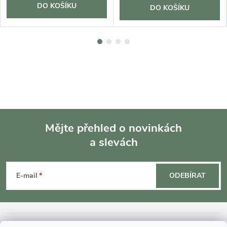
DO KOŠÍKU
DO KOŠÍKU
Mějte přehled o novinkách
a slevách
Z
á
E-mail
ODEBÍRAT
p
INFORMACE O NÁKUPU