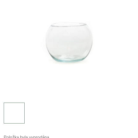
Položka byla vyprodána…