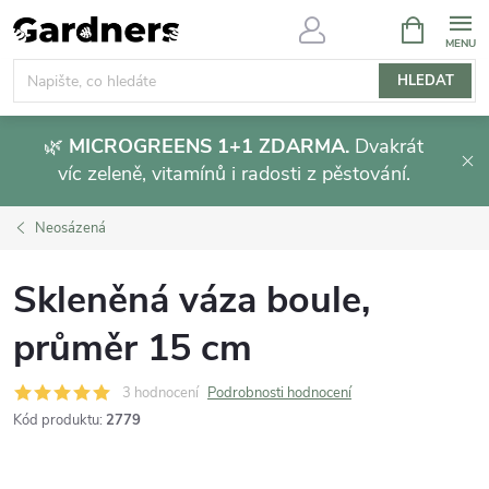
Přejít
NÁKUPNÍ
KOŠÍK
na
obsah
HLEDAT
🌿
MICROGREENS 1+1 ZDARMA.
Dvakrát
víc zeleně, vitamínů i radosti z pěstování.
Neosázená
Skleněná váza boule,
průměr 15 cm
3 hodnocení
Podrobnosti hodnocení
Kód produktu:
2779