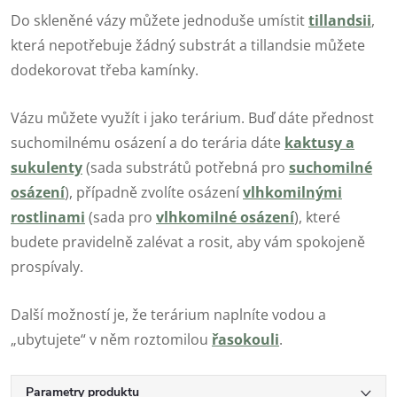
Do skleněné vázy můžete jednoduše umístit
tillandsii
,
která nepotřebuje žádný substrát a tillandsie můžete
dodekorovat třeba kamínky.
Vázu můžete využít i jako terárium. Buď dáte přednost
suchomilnému osázení a do terária dáte
kaktusy a
sukulenty
(sada substrátů potřebná pro
suchomilné
osázení
), případně zvolíte osázení
vlhkomilnými
rostlinami
(sada pro
vlhkomilné osázení
), které
budete pravidelně zalévat a rosit, aby vám spokojeně
prospívaly.
Další možností je, že terárium naplníte vodou a
„ubytujete“ v něm roztomilou
řasokouli
.
Parametry produktu