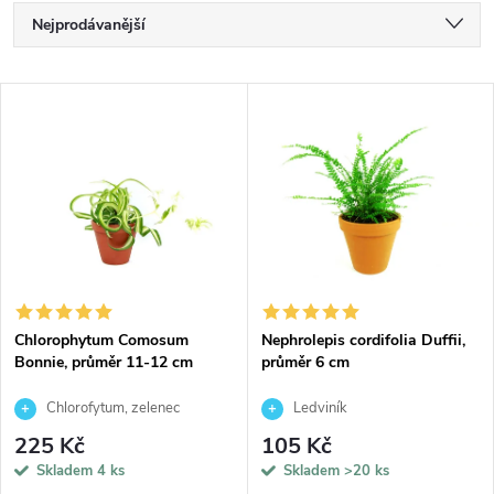
Ř
Nejprodávanější
a
Nejlevnější
V
Nejdražší
z
ý
Abecedně
e
p
n
i
í
s
p
Chlorophytum Comosum
Nephrolepis cordifolia Duffii,
Bonnie, průměr 11-12 cm
průměr 6 cm
p
r
Chlorofytum, zelenec
Ledviník
r
225 Kč
105 Kč
o
Skladem
4 ks
Skladem
>20 ks