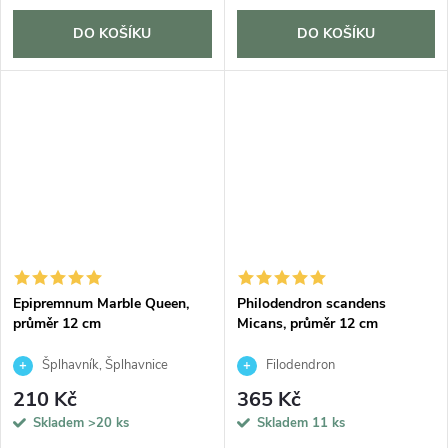
DO KOŠÍKU
DO KOŠÍKU
Epipremnum Marble Queen,
Philodendron scandens
průměr 12 cm
Micans, průměr 12 cm
Šplhavník, Šplhavnice
Filodendron
210 Kč
365 Kč
Skladem
>20 ks
Skladem
11 ks