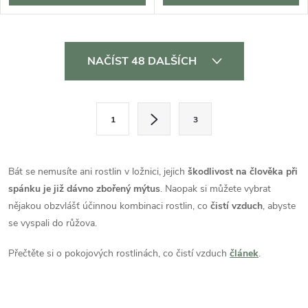
O
NAČÍST 48 DALŠÍCH
v
l
S
1
3
t
á
r
d
á
Bát se nemusíte ani rostlin v ložnici, jejich
škodlivost na člověka při
a
n
spánku je již dávno zbořený mýtus
. Naopak si můžete vybrat
k
nějakou obzvlášť účinnou kombinaci rostlin, co
čistí vzduch
, abyste
c
o
se vyspali do růžova.
í
v
Přečtěte si o pokojových rostlinách, co čistí vzduch
článek
.
á
p
n
r
í