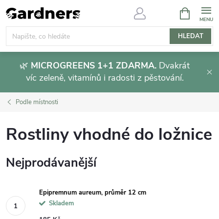
Přejít
NÁKUPNÍ
KOŠÍK
na
obsah
HLEDAT
🌿
MICROGREENS 1+1 ZDARMA.
Dvakrát
víc zeleně, vitamínů i radosti z pěstování.
Podle místnosti
Rostliny vhodné do ložnice
Nejprodávanější
Epipremnum aureum, průměr 12 cm
Skladem