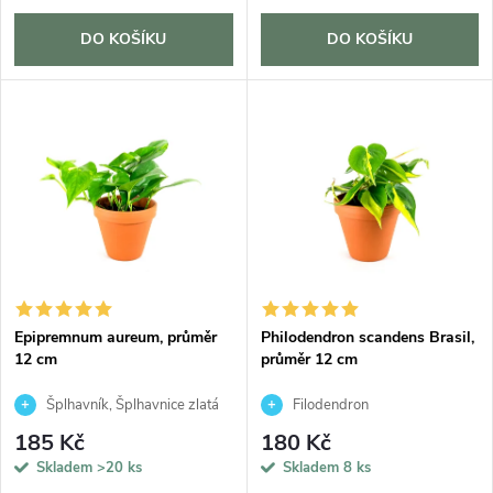
o
d
d
DO KOŠÍKU
DO KOŠÍKU
u
u
k
k
t
t
ů
ů
Epipremnum aureum, průměr
Philodendron scandens Brasil,
12 cm
průměr 12 cm
Šplhavník, Šplhavnice zlatá
Filodendron
185 Kč
180 Kč
Skladem
>20 ks
Skladem
8 ks