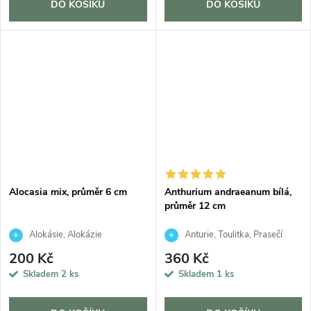
DO KOŠÍKU
DO KOŠÍKU
Alocasia mix, průměr 6 cm
Anthurium andraeanum bílá,
průměr 12 cm
Alokásie, Alokázie
Anturie, Toulitka, Prasečí
ocásek
200 Kč
360 Kč
Skladem
2 ks
Skladem
1 ks