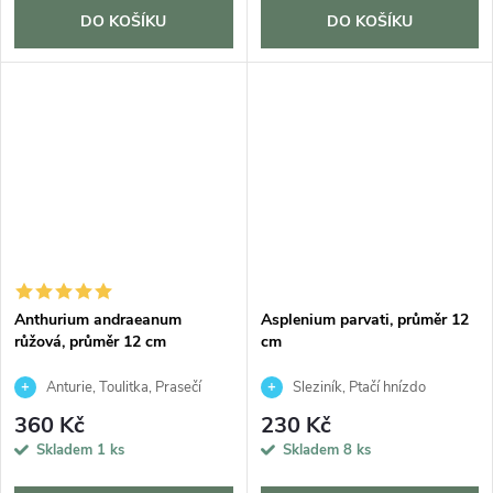
DO KOŠÍKU
DO KOŠÍKU
Anthurium andraeanum
Asplenium parvati, průměr 12
růžová, průměr 12 cm
cm
Anturie, Toulitka, Prasečí
Sleziník, Ptačí hnízdo
ocásek
360 Kč
230 Kč
Skladem
1 ks
Skladem
8 ks