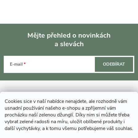
v
k
y
Mějte přehled o novinkách
a slevách
v
Z
ý
á
E-mail
ODEBÍRAT
p
p
i
a
s
INFORMACE O NÁKUPU
Cookies sice v naší nabídce nenajdete, ale rozhodně vám
u
t
usnadní používání našeho e-shopu a zpříjemní vám
MOHLO BY VÁS ZAJÍMAT
procházku naší zelenou džunglí. Díky nim si můžete třeba
í
vybrat zelené radosti na míru, uložit oblíbené produkty i
další vychytávky, a k tomu všemu potřebujeme váš souhlas.
O GARDNERS