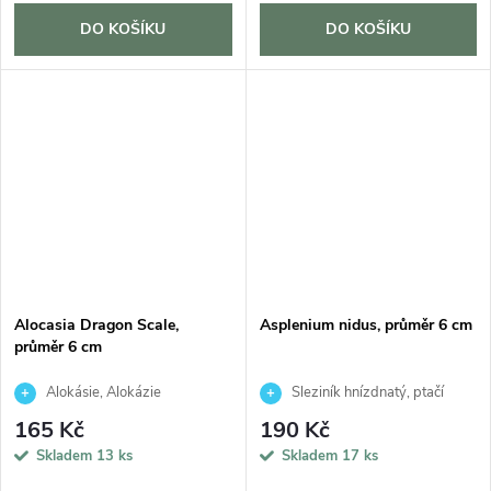
DO KOŠÍKU
DO KOŠÍKU
Alocasia Dragon Scale,
Asplenium nidus, průměr 6 cm
průměr 6 cm
Alokásie, Alokázie
Sleziník hnízdnatý, ptačí
hnízdo
165 Kč
190 Kč
Skladem
13 ks
Skladem
17 ks