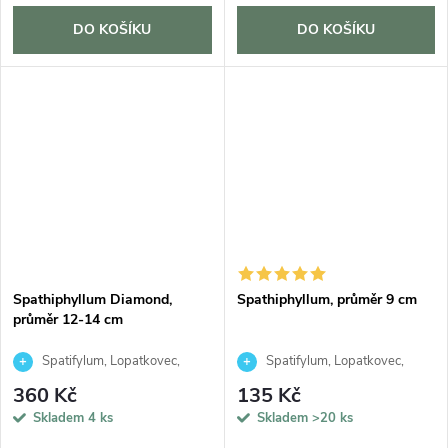
DO KOŠÍKU
DO KOŠÍKU
Spathiphyllum Diamond,
Spathiphyllum, průměr 9 cm
průměr 12-14 cm
Spatifylum, Lopatkovec,
Spatifylum, Lopatkovec,
Toulcovka
Toulcovka
360 Kč
135 Kč
Skladem
4 ks
Skladem
>20 ks