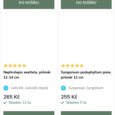
DO KOŠÍKU
DO KOŠÍKU
Nephrolepis exaltata, průměr
Syngonium podophyllum pixie,
12-14 cm
průměr 12 cm
Ledviník, Ledviník ztepilý
Syngonium, Syngónium
265 Kč
255 Kč
Skladem
12 ks
Skladem
5 ks