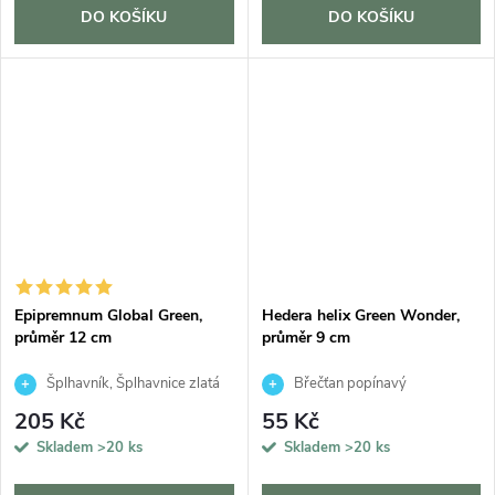
DO KOŠÍKU
DO KOŠÍKU
Epipremnum Global Green,
Hedera helix Green Wonder,
průměr 12 cm
průměr 9 cm
Šplhavník, Šplhavnice zlatá
Břečťan popínavý
205 Kč
55 Kč
Skladem
>20 ks
Skladem
>20 ks