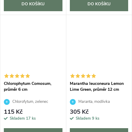
DO KOŠÍKU
DO KOŠÍKU
Chlorophytum Comosum,
Marantha leuconeura Lemon
průměr 6 cm
Lime Green, průměr 12 cm
Chlorofytum, zelenec
Maranta, modlivka
115 Kč
305 Kč
Skladem
17 ks
Skladem
9 ks